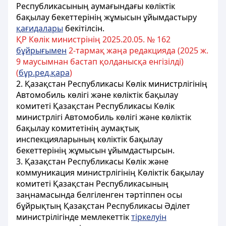
Республикасының аумағындағы көліктік
бақылау бекеттерінің жұмысын ұйымдастыру
қағидалары
бекітілсін.
ҚР Көлік министрінің 2025.20.05. № 162
бұйрығымен
2-тармақ жаңа редакцияда (2025 ж.
9 маусымнан бастап қолданысқа енгізілді)
(
бұр.ред.қара
)
2. Қазақстан Республикасы Көлік министрлігінің
Автомобиль көлігі және көліктік бақылау
комитеті Қазақстан Республикасы Көлік
министрлігі Автомобиль көлігі және көліктік
бақылау комитетінің аумақтық
инспекцияларының көліктік бақылау
бекеттерінің жұмысын ұйымдастырсын.
3. Қазақстан Республикасы Көлік және
коммуникация министрлігінің Көліктік бақылау
комитеті Қазақстан Республикасының
заңнамасында белгіленген тәртіппен осы
бұйрықтың Қазақстан Республикасы Әділет
министрілігінде мемлекеттік
тіркелуін