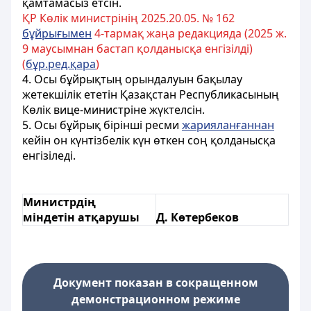
қамтамасыз етсін.
ҚР Көлік министрінің 2025.20.05. № 162
бұйрығымен
4-тармақ жаңа редакцияда (2025 ж.
9 маусымнан бастап қолданысқа енгізілді)
(
бұр.ред.қара
)
4. Осы бұйрықтың орындалуын бақылау
жетекшілік ететін Қазақстан Республикасының
Көлік вице-министріне жүктелсін.
5. Осы бұйрық бірінші ресми
жарияланғаннан
кейін он күнтізбелік күн өткен соң қолданысқа
енгізіледі.
Министрдің
міндетін атқарушы
Д. Көтербеков
Документ показан в сокращенном
демонстрационном режиме