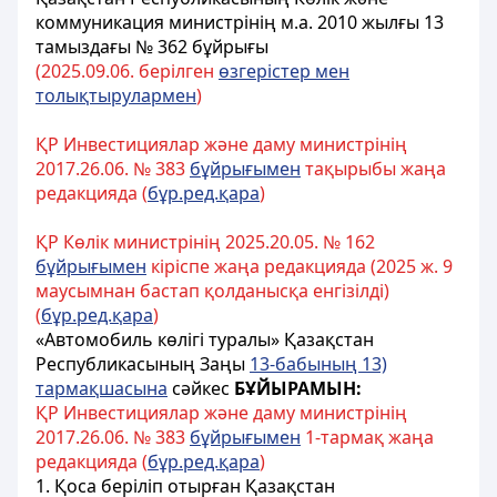
коммуникация министрінің м.а. 2010 жылғы 13
тамыздағы № 362 бұйрығы
(2025.09.06. берілген
өзгерістер мен
толықтырулармен
)
ҚР Инвестициялар және даму министрінің
2017.26.06. № 383
бұйрығымен
тақырыбы жаңа
редакцияда (
бұр.ред.қара
)
ҚР Көлік министрінің 2025.20.05. № 162
бұйрығымен
кіріспе жаңа редакцияда (2025 ж. 9
маусымнан бастап қолданысқа енгізілді)
(
бұр.ред.қара
)
«Автомобиль көлігі туралы» Қазақстан
Республикасының Заңы
13-бабының 13)
тармақшасына
сәйкес
БҰЙЫРАМЫН:
ҚР Инвестициялар және даму министрінің
2017.26.06. № 383
бұйрығымен
1-тармақ жаңа
редакцияда (
бұр.ред.қара
)
1. Қоса беріліп отырған Қазақстан