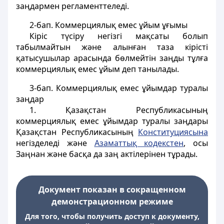
заңдармен регламенттеледi.
2-бап
. Коммерциялық емес ұйым ұғымы
Кiрiс түсiру негiзгi мақсаты болып
табылмайтын және алынған таза кiрiстi
қатысушылар арасында бөлмейтiн заңды тұлға
коммерциялық емес ұйым деп танылады.
3-бап
. Коммерциялық емес ұйымдар туралы
заңдар
1. Қазақстан Республикасының
коммерциялық емес ұйымдар туралы заңдары
Қазақстан Республикасының
Конституциясына
негiзделедi және
Азаматтық кодекстен
, осы
Заңнан және басқа да заң актілерінен тұрады.
Документ показан в сокращенном
демонстрационном режиме
Для того, чтобы получить доступ к документу,