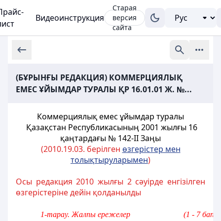
Старая
Прайс-
Видеоинструкция
версия
лист
сайта
(БҰРЫНҒЫ РЕДАКЦИЯ) КОММЕРЦИЯЛЫҚ
ЕМЕС ҰЙЫМДАР ТУРАЛЫ ҚР 16.01.01 Ж. №...
Коммерциялық емес ұйымдар туралы
Қазақстан Республикасының
2001 жылғы 16
қаңтардағы № 142-II Заңы
(2010.19.03. берілген
өзгерістер мен
толықтыруларымен
)
Осы редакция 2010 жылғы 2 сәуірде енгізілген
өзгерістеріне дейін қолданылды
1-тарау. Жалпы ережелер                           (1 - 7 бап