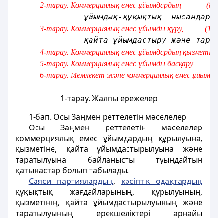
2-тарау. Коммерциялық емес ұйымдардың             (8 
ұйымдық-құқықтық  нысандары
3-тарау. Коммерциялық емес ұйымды құру,           (19
қайта ұйымдастыру және тара
4-тарау. Коммерциялық емес ұйымдардың қызметі     
5-тарау. Коммерциялық емес ұйымды басқару         (3
6-тарау. Мемлекет және коммерциялық емес ұйымдар
1-тарау. Жалпы ережелер
1-бап
. Осы Заңмен реттелетін мәселелер
Осы Заңмен реттелетiн мәселелер
коммерциялық емес ұйымдардың құрылуына,
қызметiне, қайта ұйымдастырылуына және
таратылуына байланысты туындайтын
қатынастар болып табылады.
Саяси партиялардың
,
кәсiптiк одақтардың
құқықтық жағдайларының, құрылуының,
қызметiнiң, қайта ұйымдастырылуының және
таратылуының ерекшелiктерi арнайы