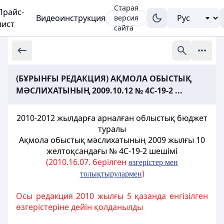
Старая
Прайс-
Видеоинструкция
версия
лист
сайта
(БҰРЫНҒЫ РЕДАКЦИЯ) АҚМОЛА ОБЫСТЫҚ
МӘСЛИХАТЫНЫҢ 2009.10.12 № 4C-19-2 ...
2010-2012 жылдарға арналған облыстық бюджет
туралы
Ақмола обыстық мәслихатының 2009 жылғы 10
желтоқсандағы № 4C-19-2 шешімі
(2010.16.07. берілген
ө
згерістер мен
)
толы
қ
тырулармен
Осы редакция 2010 жылғы 5 қазанда енгізілген
өзгерістеріне дейін қолданылды