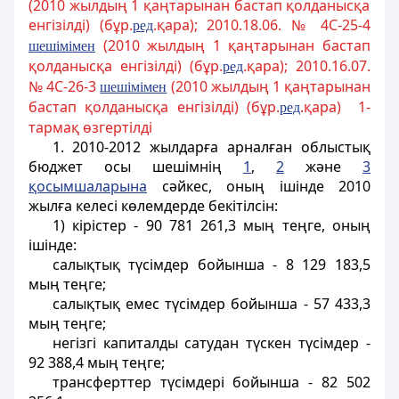
(2010 жылдың 1 қаңтарынан бастап қолданысқа
енгізілді) (бұр.
.қара); 2010.18.06. № 4C-25-4
ред
(2010 жылдың 1 қаңтарынан бастап
шешімімен
қолданысқа енгізілді) (бұр.
.қара); 2010.16.07.
ред
№ 4С-26-3
(2010 жылдың 1 қаңтарынан
шешімімен
бастап қолданысқа енгізілді) (бұр.
.қара) 1-
ред
тармақ өзгертілді
1. 2010-2012 жылдарға арналған облыстық
бюджет осы шешімнің
1
,
2
және
3
қосымшаларына
сәйкес, оның ішінде 2010
жылға келесі көлемдерде бекітілсін:
1) кірістер - 90 781 261,3 мың теңге, оның
ішінде:
салықтық түсімдер бойынша - 8 129 183,5
мың теңге;
салықтық емес түсімдер бойынша - 57 433,3
мың теңге;
негізгі капиталды сатудан түскен түсімдер -
92 388,4 мың теңге;
трансферттер түсімдері бойынша - 82 502