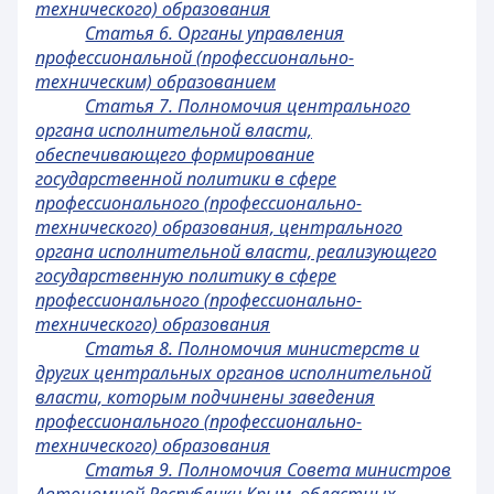
технического) образования
Статья 6. Органы управления
профессиональной (профессионально-
техническим) образованием
Статья 7. Полномочия центрального
органа исполнительной власти,
обеспечивающего формирование
государственной политики в сфере
профессионального (профессионально-
технического) образования, центрального
органа исполнительной власти, реализующего
государственную политику в сфере
профессионального (профессионально-
технического) образования
Статья 8. Полномочия министерств и
других центральных органов исполнительной
власти, которым подчинены заведения
профессионального (профессионально-
технического) образования
Статья 9. Полномочия Совета министров