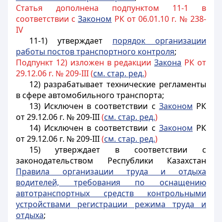
Статья дополнена подпунктом 11-1 в
соответствии с
Законом
РК от 06.01.10 г. № 238-
IV
11-1) утверждает
порядок организации
работы постов транспортного контроля
;
Подпункт 12) изложен в редакции
Закона
РК от
29.12.06 г. № 209-III (
см. стар. ред.
)
12) разрабатывает технические регламенты
в сфере автомобильного транспорта;
13) Исключен в соответствии
с
Законом
РК
от 29.12.06 г. № 209-III
(
см. стар. ред.
)
14) Исключен в соответствии
с
Законом
РК
от 29.12.06 г. № 209-III
(
см. стар. ред.
)
15) утверждает в соответствии с
законодательством Республики Казахстан
Правила организации труда и отдыха
водителей, требования по оснащению
автотранспортных средств контрольными
устройствами регистрации режима труда и
отдыха
;