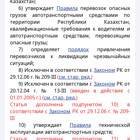
Казахстан;
6) утверждает
Правила
перевозок опасных
грузов автотранспортными средствами по
территории Республики Казахстан,
квалификационные требования к водителям и
автотранспортным средствам, перевозящим
опасные грузы;
7) определяет
порядок
привлечения
перевозчиков к ликвидации чрезвычайных
ситуаций;
8)
Исключен в соответствии
с
Законом
РК от
29.12.06 г. № 209-III
(
см. стар. ред.
)
9) Исключен в соответствии с
Законом
РК от
20.12.04 г. № 13-III
(введен в действие с
01.01.2005 г.) (
см. стар. ред.
)
Статья дополнена подпунктом 10) в
соответствии с
Законом
РК от 29.12.06 г. № 209-
III
10) утверждает
Правила
технической
эксплуатации автотранспортных средств;
Статья дополнена подпунктом 11) в