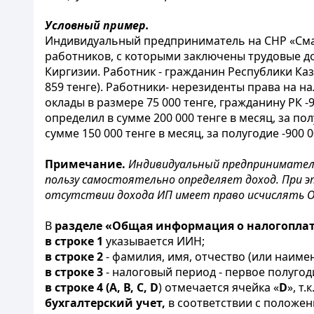
Условный пример.
Индивидуальный предприниматель на СНР «Смагу
работников, с которыми заключены трудовые догов
Киргизии. Работник - гражданин Республики Каз
859 тенге). Работники- нерезиденты права на н
оклады в размере 75 000 тенге, гражданину РК 
определил в сумме 200 000 тенге в месяц, за по
сумме 150 000 тенге в месяц, за полугодие -900 0
Примечание.
Индивидуальный предпринимател
пользу самостоятельно определяет доход. При эт
отсутствии дохода ИП имеет право исчислять ОП
В
разделе «Общая информация о налогоплате
в строке 1
указывается ИИН;
в строке 2
- фамилия, имя, отчество (или наим
в строке 3
- налоговый период - первое полугоди
в строке 4 (А, В, С, D
) отмечается ячейка «
D
», т
бухгалтерский учет,
в соответствии с положен