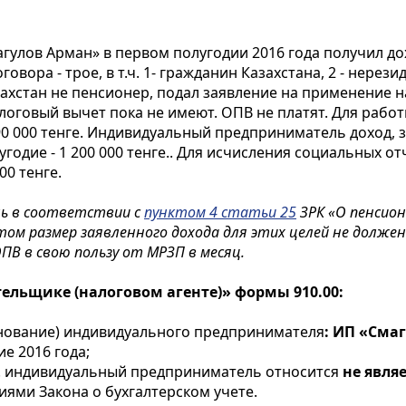
лов Арман» в первом полугодии 2016 года получил дохо
ора - трое, в т.ч. 1- гражданин Казахстана, 2 - нерезид
ахстан не пенсионер, подал заявление на применение н
алоговый вычет пока не имеют. ОПВ не платят. Для раб
-90 000 тенге. Индивидуальный предприниматель доход, 
лугодие - 1 200 000 тенге.. Для исчисления социальных 
00 тенге.
ь в соответствии с
пунктом 4 статьи 25
ЗРК «О пенсион
ом размер заявленного дохода для этих целей не должен 
В в свою пользу от МРЗП в месяц.
льщике (налоговом агенте)» формы 910.00:
енование) индивидуального предпринимателя
: ИП «Сма
е 2016 года;
.к. индивидуальный предприниматель относится
не явля
иями Закона о бухгалтерском учете.