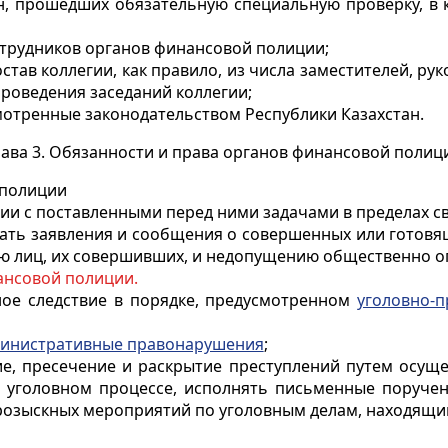
ан, прошедших обязательную специальную проверку, в 
отрудников органов финансовой полиции;
став коллегии, как правило, из числа заместителей, р
проведения заседаний коллегии;
мотренные законодательством Республики Казахстан.
лава 3. Обязанности и права органов финансовой полиц
 полиции
вии с поставленными перед ними задачами в пределах 
вать заявления и сообщения о совершенных или готов
ю лиц, их совершивших, и недопущению общественно о
ансовой полиции.
ное следствие в порядке, предусмотренном
уголовно-
инистративные правонарушения
;
ие, пресечение и раскрытие преступлений путем осущ
в уголовном процессе, исполнять письменные поручени
розыскных мероприятий по уголовным делам, находящим