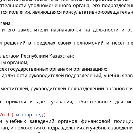
еятельности уполномоченного органа, его подразделен
тся коллегия, являющаяся консультативно-совещатель
ргана
и его заместители назначаются на должности и ос
ии решений в пределах своих полномочий и несет пе
ельством Республики Казахстан:
ым органом;
сех государственных органах и организациях;
от должности руководителей подразделений, учебных за
заместителей, руководителей подразделений органов фи
т приказы и дает указания, обязательные для и
6-III (
см. стар. ред.
)
й и учебных заведений органов финансовой полици
тан, и положения о подразделениях и учебных заведен