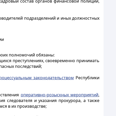
кадровый состав органов финансовой полиции,
уководителей подразделений и иных должностных
ии
своих полномочий обязаны:
ящихся преступлениях, своевременно принимать
пасных последствий;
процессуальным законодательством
Республики
ествления
оперативно-розыскных мероприятий
,
я следователя и указания прокурора, а также
ся в их производстве;