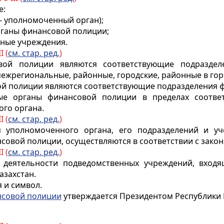
е:
 - уполномоченный орган);
ганы финансовой полиции;
нные учреждения.
I (
см. стар. ред.
)
вой полиции являются соответствующие подразде
 межрегиональные, районные, городские, районные в г
 полиции являются соответствующие подразделения ф
ые органы финансовой полиции в пределах соотве
го органа.
I (
см. стар. ред.
)
я уполномоченного органа, его подразделений и у
совой полиции, осуществляются в соответствии с закон
I (
см. стар. ред.
)
я деятельности подведомственных учреждений, вход
азахстан.
 и символ.
нсовой полиции
утверждается Президентом Республики 