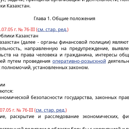
ки Казахстан.
Глава 1. Общие положения
07.05 г. № 76-III (
см. стар. ред.
)
ублики Казахстан
захстан (далее - органы финансовой полиции) являю
льность, направленную на предупреждение, выявлен
ьств на права человека и гражданина, интересы общ
ией
путем проведения
оперативно-розыскной
деятельн
х полномочий, установленных законом.
ции
яются:
ономической безопасности государства, законных пра
7.05 г. № 76-III (
см. стар. ред.
)
ние, раскрытие и расследование экономических, 