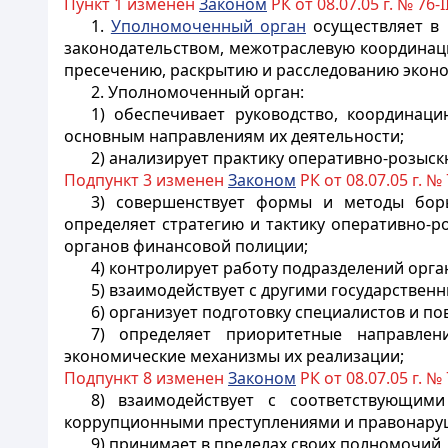
Пункт 1 изменен
Законом
РК от 08.07.05 г. № 76-II
1.
Уполномоченный орган
осуществляет
в
законодательством, межотраслевую координац
пресечению, раскрытию и расследованию
эконо
2. Уполномоченный орган:
1) обеспечивает руководство, координац
основным направлениям их деятельности;
2) анализирует практику оперативно-розыск
Подпункт 3 изменен
Законом
РК от 08.07.05 г. № 7
3) совершенствует формы и методы бо
определяет стратегию и тактику оперативно-
органов финансовой полиции;
4) контролирует работу подразделений орг
5) взаимодействует с другими государстве
6) организует подготовку специалистов и 
7) определяет приоритетные направлен
экономические механизмы их реализации;
Подпункт 8 изменен
Законом
РК от 08.07.05 г. № 7
8) взаимодействует с соответствующи
коррупционными
преступлениями и правонаруш
9) принимает в пределах своих полномочий,