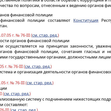
дарственной политики в области борьбы с коррупцией и 
чества по вопросам, отнесенным к ведению органов фи
рганов финансовой полиции
 финансовой полиции составляют
Конституция
Респу
тан.
07.05 г. № 76-III (
см. стар. ред.
)
ности органов финансовой полиции
и осуществляется на принципах законности, уважен
рганов
финансовой полиции, сочетания гласных и н
гими государственными органами, должностными лицам
5 г. № 76-III (
см. стар. ред.
)
Система и организация деятельности органов финансов
05 г. № 76-III (
см. стар. ред.
)
иции
I (
см. стар. ред.
)
рализованную систему с подчинением нижестоящих под
и составляют:
6-III (
см. стар. ред.
)