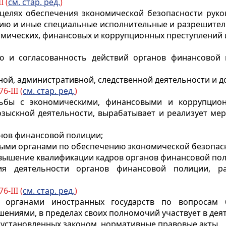
I (
см. стар.
ред.
)
 целях обеспечения экономической безопасности руков
ию и иные специальные исполнительные и разрешител
мических, финансовых и коррупционных преступлений
ию и согласованность действий органов финансово
ной, административной, следственной деятельности и 
6-III (
см. стар. ред.
)
рьбы с
экономическими, финансовыми и коррупцио
розыскной деятельности, вырабатывает и реализует м
анов финансовой полиции;
нными органами по обеспечению экономической безопасн
повышение квалификации кадров органов финансовой по
ия деятельности органов финансовой полиции, р
6-III (
с
м. стар. ред.
)
ми органами иностранных государств по вопроса
ениями, в пределах своих полномочий участвует в де
 установленных законом, нормативные правовые акты.