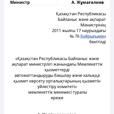
Министр
А. Жұмағалиев
Қазақстан Республикасы
Байланыс және ақпарат
Министрінің
2011 жылғы 17 наурыздағы
№ 76
бұйрығымен
бекітілді
«Қазақстан Республикасы Байланыс және
ақпарат министрлігі жанындағы Мемлекеттік
қызметтерді
автоматтандыруды бақылау және халыққа
қызмет көрсету орталықтарының қызметін
үйлестіру комитеті»
мемлекеттік мекемесі туралы
ереже