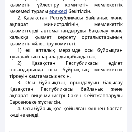
қызметін үйлестіру комитеті» мемлекеттік
мекемесі туралы
ережесі
бекітілсін.
2. Қазақстан Республикасы Байланыс және
ақпарат министрлігінің мемлекеттік
қызметтерді автоматтандыруды бақылау және
халыққа қызмет көрсету орталықтарының
қызметін үйлестіру комитеті:
1) екі апталық мерзімде осы бұйрықтан
туындайтын шараларды қабылдасын;
2) Қазақстан Республикасы әділет
органдарында осы бұйрықтың мемлекеттік
тіркеуін қамтамасыз етсін.
3. Осы бұйрықтың орындалуын бақылау
Қазақстан Республикасы байланыс және
ақпарат вице-министрі Сакен Сейітжаппарұлы
Сарсеновке жүктелсін.
4. Осы бұйрық қол қойылған күнінен бастап
күшіне енеді.