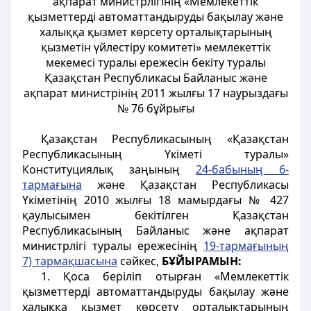
ақпарат министрлігінің «Мемлекеттік
қызметтерді автоматтандыруды бақылау және
халыққа қызмет көрсету орталықтарының
қызметін үйлестіру комитеті» мемлекеттік
мекемесі туралы ережесін бекіту туралы
Қазақстан Республикасы Байланыс және
ақпарат министрінің 2011 жылғы 17 наурыздағы
№ 76 бұйрығы
Қазақстан Республикасының «Қазақстан
Республикасының Үкіметі туралы»
Конституциялық заңының
24-бабының 6-
тармағына
және Қазақстан Республикасы
Үкіметінің 2010 жылғы 18 мамырдағы № 427
қаулысымен бекітілген Қазақстан
Республикасының Байланыс және ақпарат
министрлігі туралы ережесінің
19-тармағының
7) тармақшасына
сәйкес,
БҰЙЫРАМЫН:
1. Қоса беріліп отырған «Мемлекеттік
қызметтерді автоматтандыруды бақылау және
халыққа қызмет көрсету орталықтарының