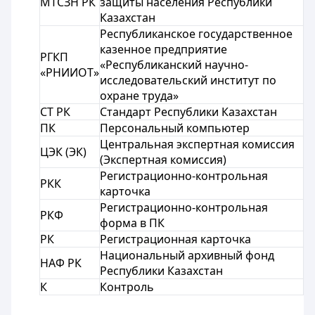
МТСЗН РК
защиты населения Республики
Казахстан
Республиканское государственное
казенное предприятие
РГКП
«Республиканский научно-
«РНИИОТ»
исследовательский институт по
охране труда»
СТ РК
Стандарт Республики Казахстан
ПК
Персональный компьютер
Центральная экспертная комиссия
ЦЭК (ЭК)
(Экспертная комиссия)
Регистрационно-контрольная
РКК
карточка
Регистрационно-контрольная
РКФ
форма в ПК
РК
Регистрационная карточка
Национальный архивный фонд
НАФ РК
Республики Казахстан
К
Контроль