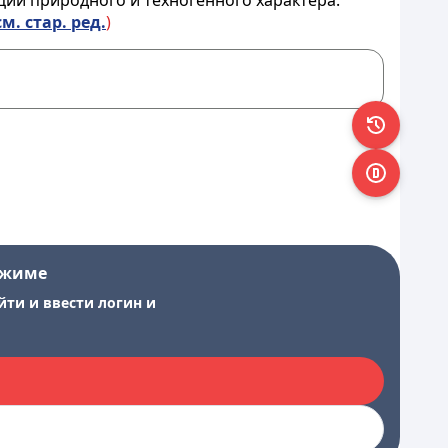
ий природного и техногенного характера
.
см. стар. ред.
)
ежиме
йти и ввести логин и