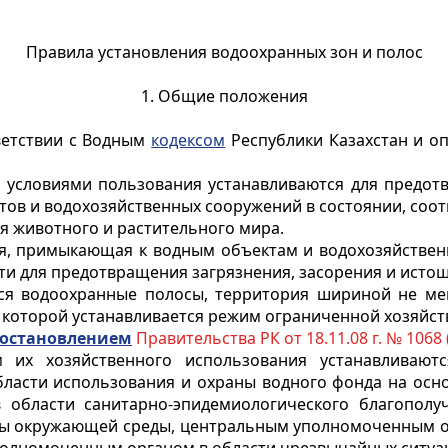
Правила установления водоохранных зон и полос
1. Общие положения
ветствии с Водным
кодексом
Республики Казахстан и о
 условиями пользования устанавливаются для предот
тов и водохозяйственных сооружений в состоянии, со
я животного и растительного мира.
ия, примыкающая к водным объектам и водохозяйствен
и для предотвращения загрязнения, засорения и истощ
тся водоохранные полосы, территория шириной не ме
 которой устанавливается режим ограниченной хозяйст
остановлением
Правительства РК от 18.11.08 г. № 1068 
 их хозяйственного использования устанавливаю
ласти использования и охраны водного фонда на осн
 области санитарно-эпидемиологического благополу
аны окружающей среды, центральным уполномоченным 