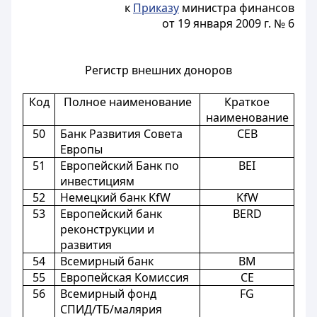
к
Приказу
министра финансов
от 19 января 2009 г. № 6
Регистр внешних доноров
Код
Полное наименование
Краткое
наименование
50
Банк Развития Совета
СЕВ
Европы
51
Европейский Банк по
BEI
инвестициям
52
Немецкий банк KfW
KfW
53
Европейский банк
BERD
реконструкции и
развития
54
Всемирный банк
BM
55
Европейская Комиссия
CE
56
Всемирный фонд
FG
СПИД/ТБ/малярия