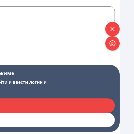
ежиме
йти и ввести логин и