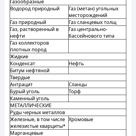
Газообразные
Водород природный
Газ (метан) угольных
месторождений
Газ природный
Газ сланцевых толщ
Газ, растворенный в
Газ центрально-
нефти
бассейнового типа
Газ коллекторов
плотных пород
Жидкие
Конденсат
Нефть
Битум нефтяной
Твердые
Антрацит
Сланцы
Бурый уголь
Торф
Каменный уголь
МЕТАЛЛИЧЕСКИЕ
Руды черных металлов
Железные, в том числе
Хромовые
железистые кварциты*
Марганцевые