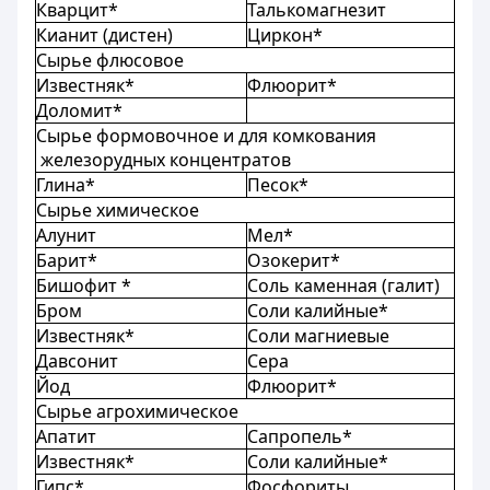
Кварцит*
Талькомагнезит
Кианит (дистен)
Циркон*
Сырье флюсовое
Известняк*
Флюорит*
Доломит*
Сырье
формовочное
и
для комкования
железорудных
концентратов
Глина*
Песок*
Сырье химическое
Алунит
Мел*
Барит*
Озокерит*
Бишофит *
Соль каменная (галит)
Бром
Соли калийные*
Известняк*
Соли магниевые
Давсонит
Сера
Йод
Флюорит*
Сырье агрохимическое
Апатит
Сапропель*
Известняк*
Соли калийные*
Гипс*
Фосфориты