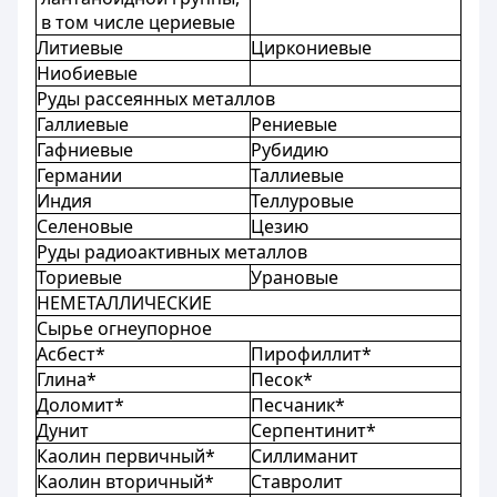
в том числе цериевые
Литиевые
Циркониевые
Ниобиевые
Руды рассеянных металлов
Галлиевые
Рениевые
Гафниевые
Рубидию
Германии
Таллиевые
Индия
Теллуровые
Селеновые
Цезию
Руды радиоактивных металлов
Ториевые
Урановые
НЕМЕТАЛЛИЧЕСКИЕ
Сырье огнеупорное
Асбест*
Пирофиллит*
Глина*
Песок*
Доломит*
Песчаник*
Дунит
Серпентинит*
Каолин первичный*
Силлиманит
Каолин вторичный*
Ставролит