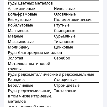
Руды цветных металлов
Алюминиевые
Никелевые
Вольфрамовые
Оловянные
Висмутовые
Полиметаллические
Кобальтовые
Ртутные
Магниевые
Свинцовые
Медные
Сурьмяные
Мышьяковые
Титановые
Молибдену
Цинковые
Руды благородных металлов
Золотая
Серебро
Металлов платиновой
группы
Руды редкометаллические и редкоземельные
Ванадию
Скандиевые
Бериллиевые
Стронциевые
Руды
редкоземельные
, 
Танталовые
в том числе иттриевые, 
металлов
лантаноидной группы,