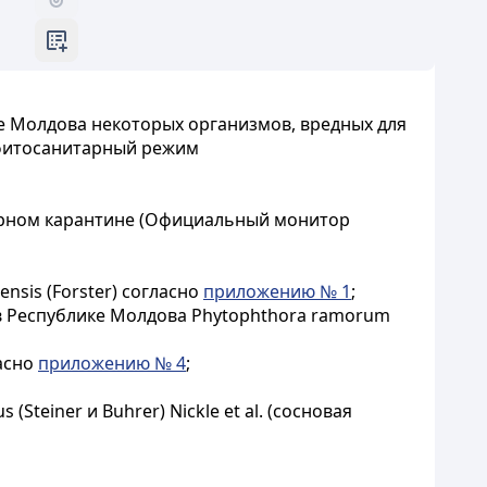
е Молдова некоторых организмов, вредных для
 фитосанитарный режим
тарном карантине (Официальный монитор
sis (Forster) согласно
приложению № 1
;
в Республике Молдова Phytophthora ramorum
асно
приложению № 4
;
teiner и Buhrer) Nickle et al. (сосновая