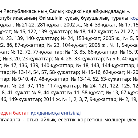
ан Республикасының Салық кодексінде айқындалады.».
еспубликасының Әкiмшiлiк құқық бұзушылық туралы
код
ұжат; № 21-22, 281-құжат; 2002 ж., № 4, 33-құжат; № 17, 15
құжат; № 15, 122, 139-құжаттар; № 18, 142-құжат; № 21-22, 
№ 23, 139, 140-құжаттар; № 24, 153-құжат; 2005 ж., № 5, 5
2, 86, 87-құжаттар; № 23, 104-құжат; 2006 ж., № 1, 5-құжат
жат; № 12, 72, 77-құжаттар; № 13, 85, 86-құжаттар; № 15, 9
; № 3, 20, 23-құжаттар; № 4, 28, 33-құжаттар; № 5-6, 40-құ
; № 17, 136, 139, 140-құжаттар; № 18, 143, 144-құжаттар; 
ттар; № 13-14, 54, 57, 58-құжаттар; № 15-16, 62-құжат; № 2
тар; № 9-10, 47, 48-құжаттар; № 13-14, 62, 63-құжаттар; № 1
ат; № 23, 97, 115, 117-құжаттар; № 24; 121, 122, 125, 129,
 8, 41-құжат; № 9, 44-құжат; № 11, 58-құжат; № 13, 67-құж
46, 149-құжаттар; 2011 ж. № 1, 2, 3, 7, 9-құжаттар; № 2, 19,
деден бастап
қ
олданыс
қ
а енгізілді
тұлғаларға - отыз айлық есептік көрсеткіш мөлшерінде»