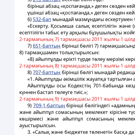
бірінші абзац «қоспағанда,» деген сөзден к
үшінші абзац «қоспағанда,» деген сөзден кей
6)
532-бап
мынадай мазмұндағы ескертумен 
«Ескерту. Қосымша салық есептілігін жән
есептілігін табыс ету арқылы бұзушылықты жойғ
2-тармағының 7) тармақшасы 2011 жылғы 1 шіл
7)
651-баптың
бірінші бөлігі 7) тармақшасын
8) тармақшамен толықтырылсын:
«8) айыппұлды ерікті түрде төлеу мерзімі көрсе
2-тармағының 8) тармақшасы 2011 жылғы 1 шіл
8)
707-баптың
бірінші бөлігі мынадай редак
«1. Айыппұлды әкімшілік жауапқа тартылған 
Айыппұлды осы Кодекстiң 701-бабында көзд
күннен бастап төлеуге тиiс.»;
2-тармағының 9) тармақшасы 2011 жылғы 1 шіл
9)
709-1-баптың
бірінші бөлігіндегі «адамны
және айыппұл сомасының мемлекет кiрiсiне тү
көшірмесі және айыппұл сомасының мемлеке
ауыстырылсын.
3. «Салық және бюджетке төленетін басқа д