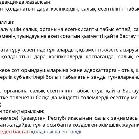
редакцияда жазылсын:
н қолданатын дара кәсiпкердiң салық есептілігін табыс
лсын:
 алу үшін салық органына есеп-қисапты табыс етпей, с
менің туындауына әкеп соғатын қызметті қайта бастау тү
қтата тұру кезеңінде тұлғалардың қызметті жүзеге асыруы
қолданатын дара кәсіпкерлерді қоспағанда, салық есе
 жеке сот орындаушыларына және адвокаттарға - отыз, ш
пкерлiк субъектiлерi болып табылатын заңды тұлғаларға
 органына салық есептiлiгiн табыс етудi қайта баста
тке төленетін басқа да міндетті төлемдерді есептеу м
;
н толықтырылсын:
е (немесе) Қазақстан Республикасының салық заңнама
н жағдайда, тұлға осы бапта көзделген әкімшілік жауап
деден бастап
қ
олданыс
қ
а енгізілді