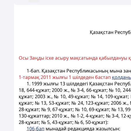
Қазақстан Респуб
Осы Заңды іске асыру мақсатында қабылдануы қ
1-бап.
Қазақстан Республикасының мына заңн
1-тармақ 2011 жылғы 1 шілдеден бастап
қ
олдан
1. 1999 жылғы 13 шілдедегі Қазақстан Респу
18, 644-құжат; 2000 ж., № 3-4, 66-құжат; № 10, 24
құжат; 2003 ж., № 10, 49-құжат; № 14, 109-құжат; 
құжат; № 13, 53-құжат; № 24, 123-құжат; 2006 ж., 
28-құжат; № 9, 67-құжат; № 10, 69-құжат; № 13, 99
130-құжаттар; 2010 ж., № 1-2, 4-құжат; № 3-4, 12-
28-құжат; № 5, 43-құжат; № 6, 50-құжат):
106-бап
мынадай редакцияда жазылсын: