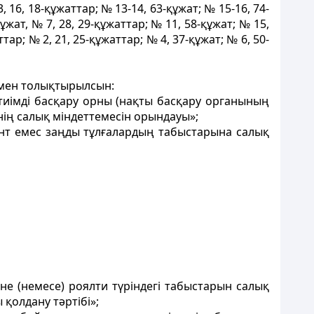
 16, 18-құжаттар; № 13-14, 63-құжат; № 15-16, 74-
құжат, № 7, 28, 29-құжаттар; № 11, 58-құжат; № 15,
ттар; № 2, 21, 25-құжаттар; № 4, 37-құжат; № 6, 50-
рмен толықтырылсын:
 тиімді басқару орны (нақты басқару органының
нің салық міндеттемесін орындауы»;
ент емес заңды тұлғалардың табыстарына салық
не (немесе) роялти түріндегі табыстарын салық
қолдану тәртібі»;