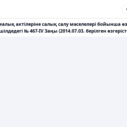
алық актілеріне салық салу мәселелері бойынша өз
лдедегі № 467-ІV Заңы (2014.07.03. берілген өзгері