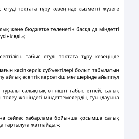
 етуді тоқтата тұру кезеңiнде қызметтi жүзеге
алық және бюджетке төленетін басқа да міндетті
сініледі.»;
птілігін табыс етуді тоқтата тұру кезеңінде
ағын кәсiпкерлiк субъектiлерi болып табылатын
 елу айлық есептiк көрсеткiш мөлшерiнде айыппұл
у туралы салықтық өтінішті табыс етпей, салық
ен төлеу жөніндегі міндеттемелердің туындауына
сына сәйкес хабарлама бойынша қосымша салық
қа тартылуға жатпайды.»;