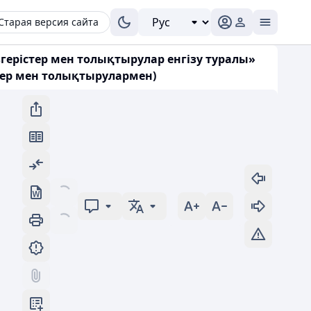
Старая версия сайта
герістер мен толықтырулар енгізу туралы»
стер мен толықтырулармен)