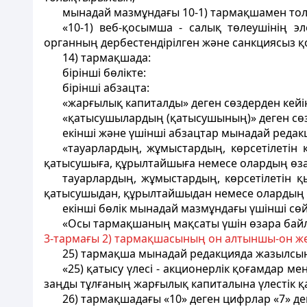
мынадай мазмұндағы 10-1) тармақшамен то
«10-1) веб-қосымша - салық төлеушінің э
органның дербестендірілген және санкциясыз қо
14) тармақшада:
бірінші бөлікте:
бірінші абзацта:
«жарғылық капиталды» деген сөздерден кей
«қатысушылардың (қатысушының)» деген сө
екінші және үшінші абзацтар мынадай редак
«тауарлардың, жұмыстардың, көрсетiлетiн 
қатысушыға, құрылтайшыға немесе олардың өза
тауарлардың, жұмыстардың, көрсетiлетiн қ
қатысушыдан, құрылтайшыдан немесе олардың ө
екінші бөлік мынадай мазмұндағы үшінші с
«Осы тармақшаның мақсаты үшін өзара байл
3-тармағы 2) тармақшасының он алтыншы-он же
25) тармақша мынадай редакцияда жазылсын
«25) қатысу үлесі - акционерлік қоғамдар м
заңды тұлғаның жарғылық капиталына үлестік қ
26) тармақшадағы «10» деген цифрлар «7» 