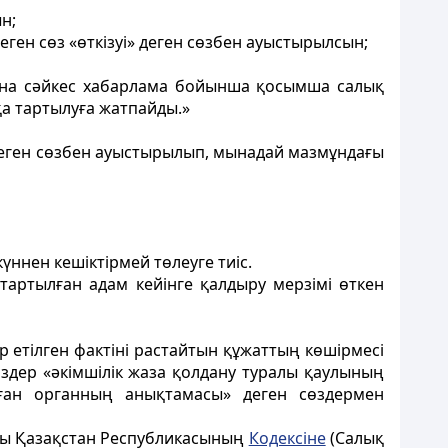
н;
еген сөз «өткізуі» деген сөзбен ауыстырылсын;
сына сәйкес хабарлама бойынша қосымша салық
қа тартылуға жатпайды.»
;» деген сөзбен ауыстырылып, мынадай мазмұндағы
үннен кешіктірмей төлеуге тиіс.
тартылған адам кейінге қалдыру мерзімі өткен
ар етiлген фактiнi растайтын құжаттың көшiрмесi
здер «әкімшілік жаза қолдану туралы қаулының
нған органның анықтамасы» деген сөздермен
ағы Қазақстан Республикасының
Кодексіне
(Салық