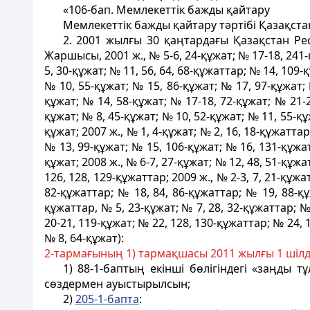
«106-бап. Мемлекеттік бажды қайтару
Мемлекеттік бажды қайтару тәртібі Қазақст
2. 2001 жылғы 30 қаңтардағы Қазақстан Р
Жаршысы, 2001 ж., № 5-6, 24-құжат; № 17-18, 241-қ
5, 30-құжат; № 11, 56, 64, 68-құжаттар; № 14, 109-
№ 10, 55-құжат; № 15, 86-құжат; № 17, 97-құжат; 
құжат; № 14, 58-құжат; № 17-18, 72-құжат; № 21-2
құжат; № 8, 45-құжат; № 10, 52-құжат; № 11, 55-құ
құжат; 2007 ж., № 1, 4-құжат; № 2, 16, 18-құжаттар
№ 13, 99-құжат; № 15, 106-құжат; № 16, 131-құжат
құжат; 2008 ж., № 6-7, 27-құжат; № 12, 48, 51-құжа
126, 128, 129-құжаттар; 2009 ж., № 2-3, 7, 21-құжат
82-құжаттар; № 18, 84, 86-құжаттар; № 19, 88-құж
құжаттар, № 5, 23-құжат; № 7, 28, 32-құжаттар; №
20-21, 119-құжат; № 22, 128, 130-құжаттар; № 24, 1
№ 8, 64-құжат):
2-тармағының 1) тармақшасы 2011 жылғы 1 шіл
1) 88-1-баптың екінші бөлігіндегі «заңды 
сөздермен ауыстырылсын;
2)
205-1-бапта
: