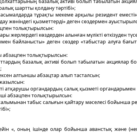
қ қолхаттарының базалық активі болып табылатын акция
ралық шартты қолдану тәртібі»;
сымалдарда тұрақты мекеме арқылы резидент еместің 
ау жөніндегі қызметтерді» деген сөздермен ауыстырыл
зацпен толықтырылсын:
ры жерлердегі көздерден алынған мүлікті өткізуден түсе
мен байланысты» деген сөздер «табыстар алуға бағыт
ы абзацпен толықтырылсын:
хаттардың базалық активі болып табылатын акциялар б
;
ексен алтыншы абзацтар алып тасталсын;
жазылсын:
ікті атқарушы органдардың салық қызметi органдарымен ө
нші абзацпен толықтырылсын:
салымынан табыс салығын қайтару мәселесі бойынша рези
ібі»;
кейін «, оның ішінде олар бойынша аванстық және (не