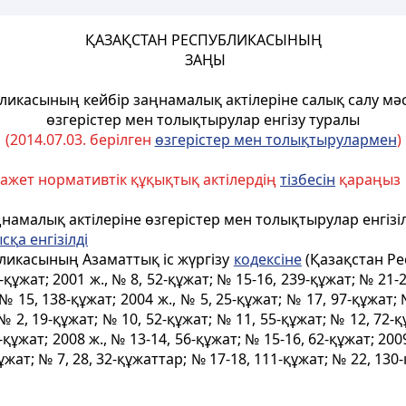
ҚАЗАҚСТАН РЕСПУБЛИКАСЫНЫҢ
ЗАҢЫ
ликасының кейбір заңнамалық актілеріне салық салу м
өзгерістер мен толықтырулар енгізу туралы
(2014.07.03. берілген
ө
згерістер мен толы
қ
тырулармен
)
ажет нормативтік құқықтық актілердің
тізбесін
қараңыз
амалық актілеріне өзгерістер мен толықтырулар енгізіл
ыс
қ
а енгізілді
бликасының Азаматтық іс жүргізу
кодексіне
(Қазақстан Ре
4-құжат; 2001 ж., № 8, 52-құжат; № 15-16, 239-құжат; № 21-2
№ 15, 138-құжат; 2004 ж., № 5, 25-құжат; № 17, 97-құжат; 
№ 2, 19-құжат; № 10, 52-құжат; № 11, 55-құжат; № 12, 72-қ
-құжат; 2008 ж., № 13-14, 56-құжат; № 15-16, 62-құжат; 2009
құжат; № 7, 28, 32-құжаттар; № 17-18, 111-құжат; № 22, 130-