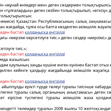
ейін «мұнай өнімдері мен» деген сөздермен толықтырылсы
ін «тұлғалардың» деген сөзбен толықтырылып, «өткізу» д
толықтырылсын:
е (немесе) Қазақстан Республикасының салық заңнама
ан жағдайда, тұлға осы бапта көзделген әкімшілік жауап
деден бастап
қ
олданыс
қ
а енгізілді
дағы «мерзiмi көрсетiлуге тиiс.» деген сөздер «мерзімі
тілуге тиіс.»;
деден бастап
қ
олданыс
қ
а енгізілді
цияда жазылсын:
адам қаулының заңды күшіне енген күнінен бастап отыз к
елген кейiнге қалдыру жағдайында әкiмшiлiк жауапқа 
деден бастап
қ
олданыс
қ
а енгізілді
ң айыппұлды ерiктi түрде төлеуi туралы тиiсiнше хабард
спегенi туралы салық органының анықтамасы» деген сө
т кiрiсiне түспегенi туралы әкімшілік жаза қолда
а міндетті төлемдер туралы» 2008 жылғы 10 желтоқсанд