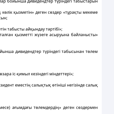
лар бойынша дивидендтер түріндегі табыстарын
көлік қызметін» деген сөздер «тұрақты мекеме
сын;
тін табысты айқындау тәртібі»;
талған қызметті жүзеге асыруына байланысты»
ойынша дивидендтер түріндегі табысынан төлем
зара іс-қимыл кезіндегі мiндеттерi»;
дент еместің салықтық өтініші негiзiнде салық
месе) ағымдағы төлемдердің» деген сөздермен