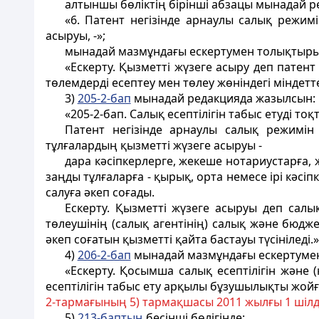
алтыншы бөліктің бірінші абзацы мынадай 
«6. Патент негiзiнде арнаулы салық режимi
асыруы, -»;
мынадай мазмұндағы ескертумен толықтыры
«Ескерту. Қызметті жүзеге асыру деп патент
төлемдерді есептеу мен төлеу жөніндегі міндетте
3)
205-2-бап
мынадай редакцияда жазылсын:
«205-2-бап. Салық есептілігін табыс етуді то
Патент негізінде арнаулы салық режимін 
тұлғалардың қызметті жүзеге асыруы -
дара кәсiпкерлерге, жекеше нотариустарға,
заңды тұлғаларға - қырық, орта немесе iрi кәсi
салуға әкеп соғады.
Ескерту. Қызметті жүзеге асыруы деп салық
төлеушінің (салық агентінің) салық және бюдже
әкеп соғатын қызметті қайта бастауы түсініледі.»
4)
206-2-бап
мынадай мазмұндағы ескертуме
«Ескерту. Қосымша салық есептілігін жән
есептілігін табыс ету арқылы бұзушылықты жойға
2-тармағының 5) тармақшасы 2011 жылғы 1 шіл
5)
213-баптың
бесінші бөлігінде: