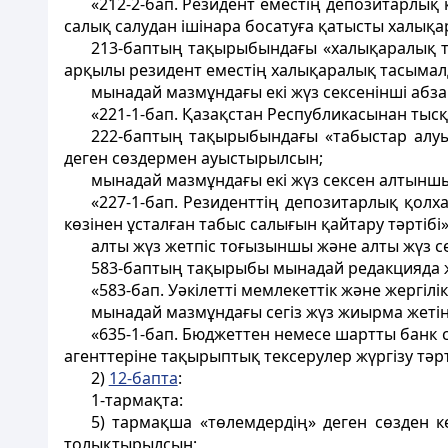
«212-2-бап. Резидент еместiң депозитарлы
салық салудан ішінара босатуға қатысты халықа
213-баптың тақырыбындағы «халықаралық та
арқылы резидент еместің халықаралық тасымалд
мынадай мазмұндағы екі жүз сексенінші аб
«221-1-бап. Қазақстан Республикасынан тысқа
222-баптың тақырыбындағы «табыстар алуы
деген сөздермен ауыстырылсын;
мынадай мазмұндағы екі жүз сексен алтынш
«227-1-бап. Резиденттің депозитарлық қол
көзінен ұсталған табыс салығын қайтару тәртібі»
алты жүз жетпіс тоғызыншы және алты жүз с
583-баптың тақырыбы мынадай редакцияда 
«583-бап. Уәкілеттi мемлекеттік және жергіл
мынадай мазмұндағы сегіз жүз жиырма жеті
«635-1-бап. Бюджеттен немесе шартты банк 
агенттеріне тақырыптық тексерулер жүргiзу тәрт
2)
12-бапта
:
1-тармақта:
5) тармақша «төлемдердің» деген сөзден 
толықтырылсын;