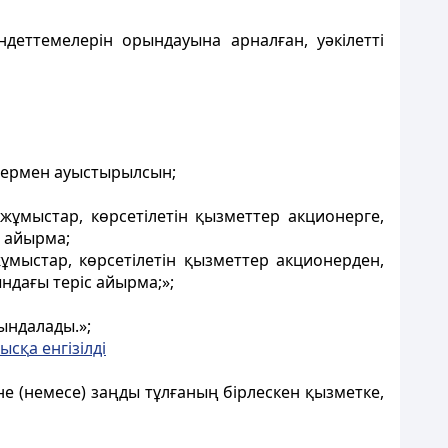
деттемелерін орындауына арналған, уәкілетті
дермен ауыстырылсын;
жұмыстар, көрсетiлетiн қызметтер акционерге,
 айырма;
ұмыстар, көрсетiлетiн қызметтер акционерден,
дағы терiс айырма;»;
ындалады.»;
ныс
қ
а енгізілді
не (немесе) заңды тұлғаның бірлескен қызметке,