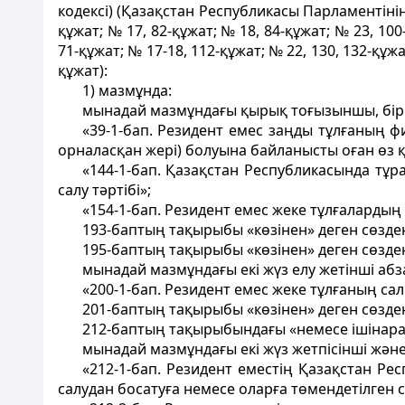
кодексі) (Қазақстан Республикасы Парламентінің Ж
құжат; № 17, 82-құжат; № 18, 84-құжат; № 23, 100-
71-құжат; № 17-18, 112-құжат; № 22, 130, 132-құжат
құжат):
1) мазмұнда:
мынадай мазмұндағы қырық тоғызыншы, бір ж
«39-1-бап. Резидент емес заңды тұлғаның ф
орналасқан жері) болуына байланысты оған өз қ
«144-1-бап. Қазақстан Республикасында тұ
салу тәртібі»;
«154-1-бап. Резидент емес жеке тұлғалардың 
193-баптың тақырыбы «көзінен» деген сөзде
195-баптың тақырыбы «көзінен» деген сөзде
мынадай мазмұндағы екі жүз елу жетінші аб
«200-1-бап. Резидент емес жеке тұлғаның са
201-баптың тақырыбы «көзінен» деген сөзде
212-баптың тақырыбындағы «немесе iшiнара»
мынадай мазмұндағы екі жүз жетпісінші және
«212-1-бап. Резидент еместiң Қазақстан Ре
салудан босатуға немесе оларға төмендетілген 