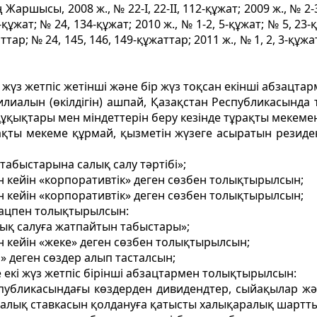
аршысы, 2008 ж., № 22-I, 22-II, 112-құжат; 2009 ж., № 2-3,
құжат; № 24, 134-құжат; 2010 ж., № 1-2, 5-құжат; № 5, 23-
тар; № 24, 145, 146, 149-құжаттар; 2011 ж., № 1, 2, 3-құжа
үз жетпіс жетінші және бір жүз тоқсан екінші абзацта
илиалын (өкілдігін) ашпай, Қазақстан Республикасында
ұқықтары мен міндеттерін беру кезінде тұрақты мекеме
рақты мекеме құрмай, қызметін жүзеге асыратын резид
табыстарына салық салу тәртібі»;
н кейін «корпоративтік» деген сөзбен толықтырылсын;
н кейін «корпоративтік» деген сөзбен толықтырылсын;
зацпен толықтырылсын:
лық салуға жатпайтын табыстары»;
н кейін «жеке» деген сөзбен толықтырылсын;
 деген сөздер алып тасталсын;
 екі жүз жетпіс бірінші абзацтармен толықтырылсын:
спубликасындағы көздерден дивидендтер, сыйақылар жә
салық ставкасын қолдануға қатысты халықаралық шартты 