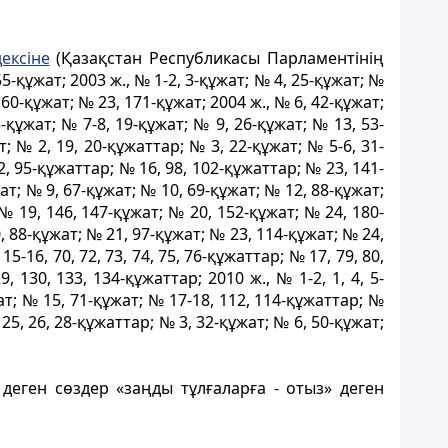
ексiне
(Қазақстан Республикасы Парламентiнiң
5-құжат; 2003 ж., № 1-2, 3-құжат; № 4, 25-құжат; №
160-құжат; № 23, 171-құжат; 2004 ж., № 6, 42-құжат;
-құжат; № 7-8, 19-құжат; № 9, 26-құжат; № 13, 53-
; № 2, 19, 20-құжаттар; № 3, 22-құжат; № 5-6, 31-
2, 95-құжаттар; № 16, 98, 102-құжаттар; № 23, 141-
жат; № 9, 67-құжат; № 10, 69-құжат; № 12, 88-құжат;
№ 19, 146, 147-құжат; № 20, 152-құжат; № 24, 180-
0, 88-құжат; № 21, 97-құжат; № 23, 114-құжат; № 24,
5-16, 70, 72, 73, 74, 75, 76-құжаттар; № 17, 79, 80,
 130, 133, 134-құжаттар; 2010 ж., № 1-2, 1, 4, 5-
ат; № 15, 71-құжат; № 17-18, 112, 114-құжаттар; №
 25, 26, 28-құжаттар; № 3, 32-құжат; № 6, 50-құжат;
 деген сөздер «заңды тұлғаларға - отыз» деген