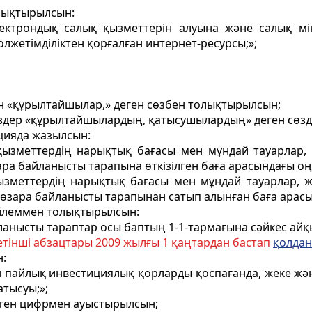
лықтырылсын:
лектрондық салық қызметтерін алуына және салық мін
лжетімділіктен қорғалған интернет-ресурсы;»;
ін «құрылтайшылар,» деген сөзбен толықтырылсын;
здер «құрылтайшылардың, қатысушылардың» деген сөз
цияда жазылсын:
қызметтердiң нарықтық бағасы мен мұндай тауарлар, 
ра байланысты тарапына өткiзiлген баға арасындағы оң
ызметтердiң нарықтық бағасы мен мұндай тауарлар, ж
зара байланысты тарапынан сатып алынған баға арасын
өйлеммен толықтырылсын:
анысты тараптар осы баптың 1-1-тармағына сәйкес айқ
тінші абзацтары 2009 жылғы 1 қаңтардан бастап
қ
олда
:
ен пайлық инвестициялық қорларды қоспағанда, жеке жә
атысуы;»;
деген цифрмен ауыстырылсын;