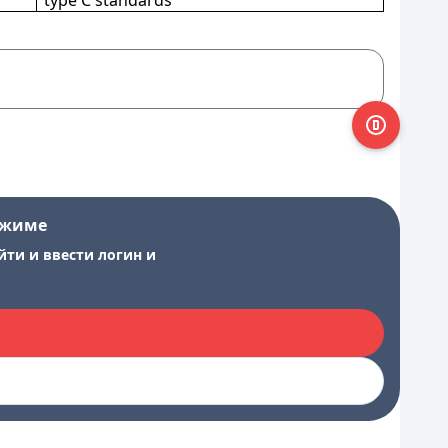
type С standards
ежиме
йти и ввести логин и