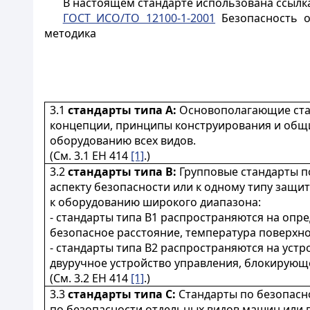
В настоящем стандарте использована ссылк
ГОСТ ИСО/ТО 12100-1-2001
Безопасность о
методика
3.1
стандарты типа А:
Основополагающие ста
концепции, принципы конструирования и общи
оборудованию всех видов.
(См. 3.1 ЕН 414
[1]
.)
3.2
стандарты типа В:
Групповые стандарты по
аспекту безопасности или к одному типу защи
к оборудованию широкого диапазона:
- стандарты типа В1 распространяются на опр
безопасное расстояние, температура поверхно
- стандарты типа В2 распространяются на уст
двуручное устройство управления, блокирующе
(См. 3.2 ЕН 414
[1]
.)
3.3
стандарты типа С:
Стандарты по безопасн
по безопасности отдельных видов машин или