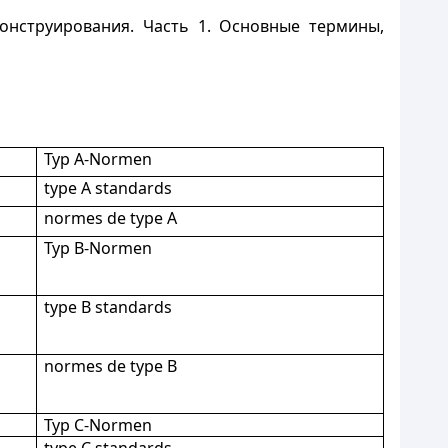
нструирования. Часть 1. Основные термины,
Тур A-Normen
type A standards
normes de type A
Тур B-Normen
type В standards
normes de type В
Тур C-Normen