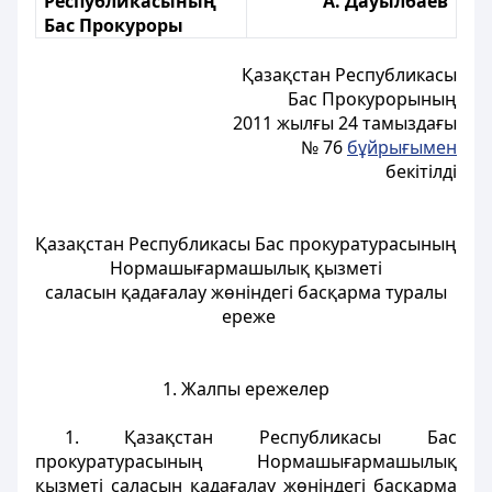
Республикасының
А. Дауылбаев
Бас Прокуроры
Қазақстан Республикасы
Бас Прокурорының
2011 жылғы 24 тамыздағы
№ 76
бұйрығымен
бекітілді
Қазақстан Республикасы Бас прокуратурасының
Нормашығармашылық қызметі
саласын қадағалау жөніндегі басқарма туралы
ереже
1. Жалпы ережелер
1. Қазақстан Республикасы Бас
прокуратурасының Нормашығармашылық
қызметі саласын қадағалау жөніндегі басқарма