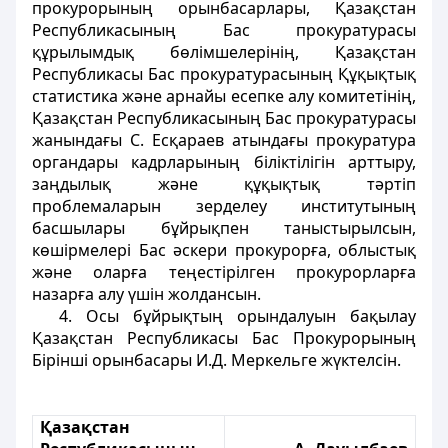
прокурорының орынбасарлары, Қазақстан
Республикасының Бас прокуратурасы
құрылымдық бөлімшелерінің, Қазақстан
Республикасы Бас прокуратурасының Құқықтық
статистика және арнайы есепке алу комитетінің,
Қазақстан Республикасының Бас прокуратурасы
жанындағы С. Есқараев атындағы прокуратура
органдары кадрларының біліктілігін арттыру,
заңдылық және құқықтық тәртіп
проблемаларын зерделеу институтының
басшылары бұйрықпен таныстырылсын,
көшірмелері Бас әскери прокурорға, облыстық
және оларға теңестірілген прокурорларға
назарға алу үшін жолдансын.
4. Осы бұйрықтың орындалуын бақылау
Қазақстан Республикасы Бас Прокурорының
Бірінші орынбасары И.Д. Меркельге жүктелсін.
Қазақстан