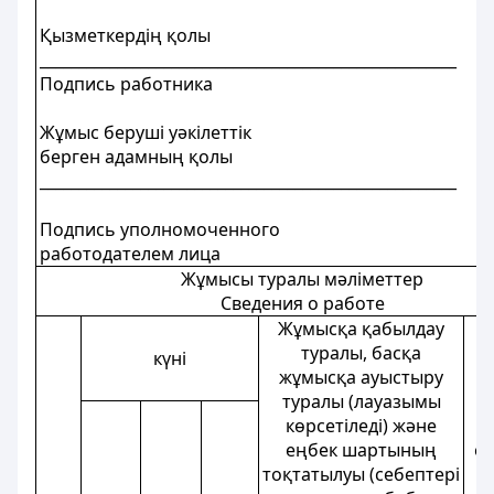
Қызметкердің қолы
______________________________________________________
Подпись работника
Жұмыс беруші уәкілеттік
берген адамның қолы
______________________________________________________
Подпись уполномоченного
работодателем лица
Жұмысы туралы мәліметтер
Сведения о работе
Жұмысқа қабылдау
туралы, басқа
күні
жұмысқа ауыстыру
туралы (лауазымы
көрсетіледі) және
еңбек шартының
он
тоқтатылуы (себептері