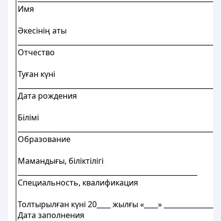
Имя
Әкесінің аты
__________________________________________________________
Отчество
Туған күні
__________________________________________________________
Дата рождения
Білімі
__________________________________________________________
Образование
Мамандығы, біліктілігі
____________________________________________________
Специальность, квалификация
Толтырылған күні 20____ жылғы «____» _________________
Дата заполнения