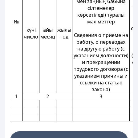
мен заңның бабына
сілтемелер
не
көрсетіледі) туралы
№
мәліметтер
ос
күні
айы
жылы
Сведения о приеме на
число
месяц
год
работу, о переводах
в
на другую работу (с
указанием должности)
(д
и прекращении
ег
трудового договора (с
указанием причины и
ссылки на статью
закона)
1
2
3