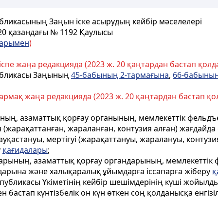
убликасының Заңын іске асырудың кейбір мәселелері
 20 қазандағы № 1192 Қаулысы
ларымен
)
іспе жаңа редакцияда (2023 ж. 20 қаңтардан бастап қолдан
публикасы Заңының
45-бабының 2-тармағына
,
66-бабының
армақ жаңа редакцияда (2023 ж. 20 қаңтардан бастап қолд
ның, азаматтық қорғау органының, мемлекеттік фельдъе
 (жарақаттанған, жараланған, контузия алған) жағдайда
ауқастануы, мертігуі (жарақаттануы, жаралануы, контузи
у
қағидалары
;
дарының, азаматтық қорғау органдарының, мемлекеттік 
дарына және халықаралық ұйымдарға іссапарға жіберу
қ
публикасы Үкіметінің кейбір шешімдерінің күші жойылд
н бастап күнтізбелік он күн өткен соң қолданысқа енгізіл