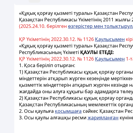
«Құқық қорғау қызметі туралы» Қазақстан Респ
Қазақстан Республикасы Үкіметінің 2011 жылғы
(202
5.
24.
10. берілген
өзгерістер мен толықтыру
ҚР Үкіметінің 2022.30.12. № 1126
Қаулысымен
кір
«Құқық қорғау қызметі туралы» Қазақстан Рес
Республикасының Үкіметі
ҚАУЛЫ ЕТЕДІ:
ҚР Үкіметінің 2022.30.12. № 1126
Қаулысымен
1-т
1. Қоса беріліп отырған:
1) Қазақстан Республикасы құқық қорғау органы
міндеттерін атқарып жүрген кезеңінде мертіккен
қызметтік міндеттерін атқарып жүрген кезінде н
жағдайда оны алуға құқығы бар адамдарға төле
2) Қазақстан Республикасы құқық қорғау орган
Қазақстан Республикасының мемлекеттік орган
2. Осы қаулыға
қосымшаға
сәйкес Қазақстан Рес
3. Осы қаулы алғашқы ресми
жарияланған
күніне