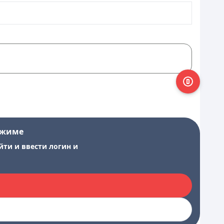
ежиме
йти и ввести логин и