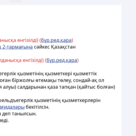
ысқа енгізілді) (
бұр.ред.қара
)
 2-тармағына
сәйкес Қазақстан
анысқа енгізілді) (
бұр.ред.қара
)
герлік қызметінің қызметкері қызметтік
 оған біржолғы өтемақы төлеу, сондай-ақ ол
я алуы) салдарынан қаза тапқан (қайтыс болған)
фельдъегерлік қызметінің қызметкерлерін
ағидалары
бекітілсін.
ы деп танылсын.
еді.