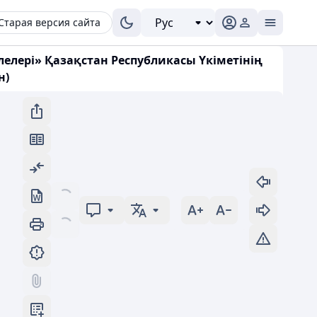
Старая версия сайта
елері» Қазақстан Республикасы Үкіметінің
н)