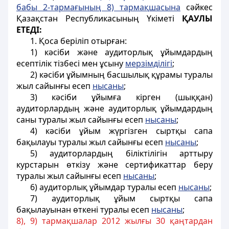
бабы 2-тармағының 8) тармақшасына
сәйкес
Қазақстан Республикасының Үкіметі
ҚАУЛЫ
ЕТЕДІ:
1. Қоса беріліп отырған:
1) кәсіби және аудиторлық ұйымдардың
есептілік тізбесі мен ұсыну
мерзімділігі
;
2) кәсіби ұйымның басшылық құрамы туралы
жыл сайынғы есеп
нысаны
;
3) кәсіби ұйымға кірген (шыққан)
аудиторлардың және аудиторлық ұйымдардың
саны туралы жыл сайынғы есеп
нысаны
;
4) кәсіби ұйым жүргізген сыртқы сапа
бақылауы туралы жыл сайынғы есеп
нысаны
;
5) аудиторлардың біліктілігін арттыру
курстарын өткізу және сертификаттар беру
туралы жыл сайынғы есеп
нысаны
;
6) аудиторлық ұйымдар туралы есеп
нысаны
;
7) аудиторлық ұйым сыртқы сапа
бақылауынан өткені туралы есеп
нысаны
;
8), 9) тармақшалар 2012 жылғы 30 қаңтардан