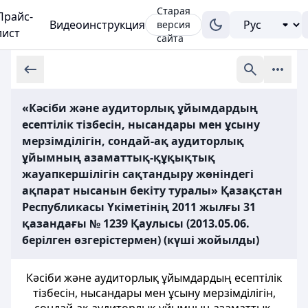
Старая
Прайс-
Видеоинструкция
версия
лист
сайта
«Кәсіби және аудиторлық ұйымдардың
есептілік тізбесін, нысандары мен ұсыну
мерзімділігін, сондай-ақ аудиторлық
ұйымның азаматтық-құқықтық
жауапкершілігін сақтандыру жөніндегі
ақпарат нысанын бекіту туралы» Қазақстан
Республикасы Үкіметінің 2011 жылғы 31
қазандағы № 1239 Қаулысы (2013.05.06.
берілген өзгерістермен) (күші жойылды)
Кәсіби және аудиторлық ұйымдардың есептілік
тізбесін, нысандары мен ұсыну мерзімділігін,