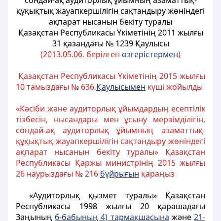
сондай-ақ аудиторлық ұйымның азаматтық-
құқықтық жауапкершілігін сақтандыру жөніндегі
ақпарат нысанын бекіту туралы
Қазақстан Республикасы Үкіметінің 2011 жылғы
31 қазандағы № 1239 Қаулысы
(2013.05.06. берілген
өзгерістермен
)
Қазақстан Республикасы Yкiметiнiң 2015 жылғы
10 тамыздағы № 636
Қаулысымен
күші жойылды
«Кәсіби және аудиторлық ұйымдардың есептілік
тізбесін, нысандары мен ұсыну мерзімділігін,
сондай-ақ аудиторлық ұйымның азаматтық-
құқықтық жауапкершілігін сақтандыру жөніндегі
ақпарат нысанын бекіту туралы» Қазақстан
Республикасы Қаржы министрінің 2015 жылғы
26 наурыздағы № 216
бұйрығын
қараңыз
«Аудиторлық қызмет туралы» Қазақстан
Республикасы 1998 жылғы 20 қарашадағы
Заңының
6-бабының 4) тармақшасына
және
21-