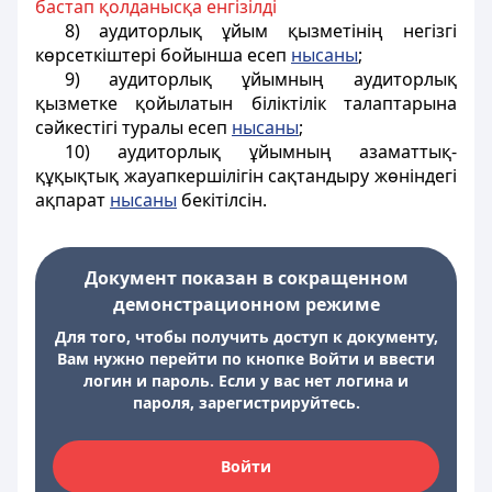
бастап қолданысқа енгізілді
8) аудиторлық ұйым қызметінің негізгі
көрсеткіштері бойынша есеп
нысаны
;
9) аудиторлық ұйымның аудиторлық
қызметке қойылатын біліктілік талаптарына
сәйкестігі туралы есеп
нысаны
;
10) аудиторлық ұйымның азаматтық-
құқықтық жауапкершілігін сақтандыру жөніндегі
ақпарат
нысаны
бекітілсін.
Документ показан в сокращенном
демонстрационном режиме
Для того, чтобы получить доступ к документу,
Вам нужно перейти по кнопке Войти и ввести
логин и пароль. Если у вас нет логина и
пароля, зарегистрируйтесь.
Войти