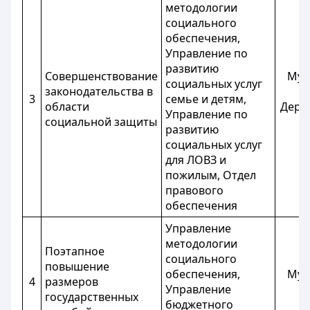
методологии
социального
обеспечения,
Управление по
развитию
Совершенствование
Мук
социальных услуг
законодательства в
К.
3
семье и детям,
области
Дерб
Управление по
социальной защиты
Г
развитию
социальных услуг
для ЛОВЗ и
пожилым, Отдел
правового
обеспечения
Управление
методологии
Поэтапное
социального
повышение
обеспечения,
Мук
4
размеров
Управление
К
государственных
бюджетного