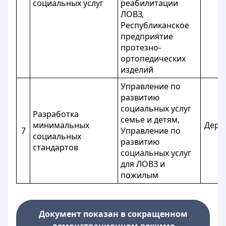
социальных услуг
реабилитации
ЛОВЗ,
Республиканское
предприятие
протезно-
ортопедических
изделий
Управление по
развитию
социальных услуг
Разработка
семье и детям,
минимальных
Дерб
7
Управление по
социальных
Г
развитию
стандартов
социальных услуг
для ЛОВЗ и
пожилым
Документ показан в сокращенном