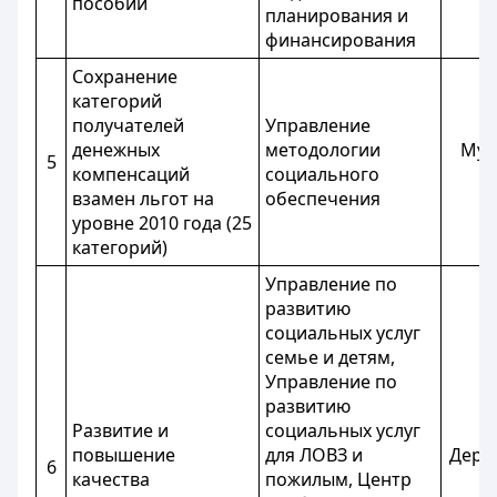
пособий
планирования и
финансирования
Сохранение
категорий
получателей
Управление
денежных
методологии
Мук
5
компенсаций
социального
К
взамен льгот на
обеспечения
уровне 2010 года (25
категорий)
Управление по
развитию
социальных услуг
семье и детям,
Управление по
развитию
Развитие и
социальных услуг
повышение
для ЛОВЗ и
Дерб
6
качества
пожилым, Центр
Г