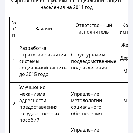
Кыргызской Республики по социальной защите
населения на 2011 год
№
Ответственный
Кон
п/
Задачи
исполнитель
испо
п
Жек
Разработка
Б.
Стратегии развития
Структурные и
Дерб
1
системы
подведомственные
Г.
социальной защиты
подразделения
Мук
до 2015 года
К
Улучшение
механизма
Управление
адресности
методологии
Мук
2
предоставления
социального
К
государственных
обеспечения
пособий
Управление