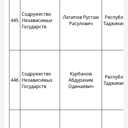
Содружество
Латипов Рустам
Республи
445
Независимых
Расулович
Таджикист
Государств
Содружество
Курбанов
Республи
446
Независимых
Абдурахим
Таджикист
Государств
Одинаевич