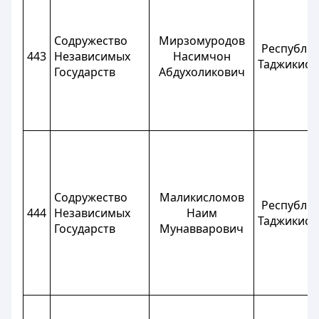
Содружество
Мирзомуродов
Республи
443
Независимых
Насимчон
Таджикист
Государств
Абдухоликович
Содружество
Маликисломов
Республи
444
Независимых
Наим
Таджикист
Государств
Мунавварович