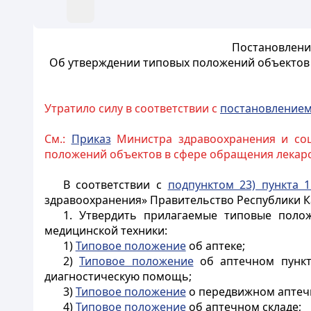
Постановление
Об утверждении типовых положений объектов 
Утратило силу в соответствии с
постановление
См.:
Приказ
Министра здравоохранения и соц
положений объектов в сфере обращения лекарс
В соответствии с
подпунктом 23) пункта 1
здравоохранения» Правительство Республики 
1. Утвердить прилагаемые типовые поло
медицинской техники:
1)
Типовое положение
об аптеке;
2)
Типовое положение
об аптечном пункте
диагностическую помощь;
3)
Типовое положение
о передвижном аптечн
4)
Типовое положение
об аптечном складе;