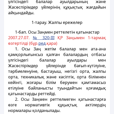
үлгiсіндегі балалар ауылдарының және
Жасөспiрiмдер үйлерiнiң құқықтық жағдайын
айқындайды.
1-тарау. Жалпы ережелер
1-бап
. Осы Заңмен реттелетiн қатынастар
2007.27.07.
№ 320-III
ҚР Заңымен 1-тармақ
өзгертілді (бұр.
ред
.қара)
1. Осы Заң жетiм балалар мен ата-ана
қамқорлығынсыз қалған балалардың отбасы
үлгiсіндегі балалар ауылдары мен
Жасөспiрiмдер үйлерiнде бағып-күтiлуiне,
тәрбиеленуiне,
бастауыш, негізгі орта, жалпы
орта, техникалық және кәсіптік, орта білімнен
кейінгі, жоғары
білім берумен қамтамасыз
етiлуiне байланысты туындайтын қоғамдық
қатынастарды реттейдi.
2. Осы Заңмен реттелмеген қатынастарға
өзге нормативтiк құқықтық актiлердiң
нормалары қолданылады.