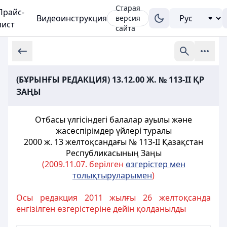
Старая
Прайс-
Видеоинструкция
версия
лист
сайта
(БҰРЫНҒЫ РЕДАКЦИЯ) 13.12.00 Ж. № 113-ІІ ҚР
ЗАҢЫ
Отбасы үлгiсіндегі балалар ауылы және
жасөспiрiмдер үйлерi туралы
2000 ж. 13 желтоқсандағы № 113-ІІ Қазақстан
Республикасының
Заңы
(2009.11.07. берілген
өзгерістер мен
толықтыруларымен
)
Осы редакция 2011 жылғы 26 желтоқсанда
енгізілген өзгерістеріне дейін қолданылды