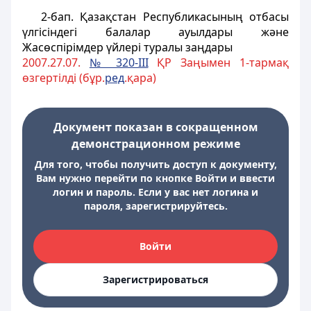
2-бап
. Қазақстан Республикасының отбасы
үлгiсіндегі балалар ауылдары және
Жасөспiрiмдер үйлерi туралы заңдары
2007.27.07.
№ 320-III
ҚР Заңымен 1-тармақ
өзгертілді (бұр.
ред
.қара)
Документ показан в сокращенном
демонстрационном режиме
Для того, чтобы получить доступ к документу,
Вам нужно перейти по кнопке Войти и ввести
логин и пароль. Если у вас нет логина и
пароля, зарегистрируйтесь.
Войти
Зарегистрироваться