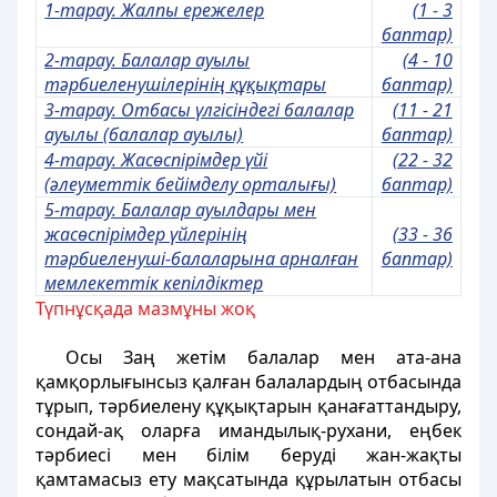
1-тарау. Жалпы ережелер
(1 - 3
баптар)
2-тарау. Балалар ауылы
(4 - 10
тәрбиеленушілерінің құқықтары
баптар)
3-тарау. Отбасы үлгісіндегі балалар
(11 - 21
ауылы (балалар ауылы)
баптар)
4-тарау. Жасөспірімдер үйі
(22 - 32
(әлеуметтік бейімделу орталығы)
баптар)
5-тарау. Балалар ауылдары мен
жасөспірімдер үйлерінің
(33 - 36
тәрбиеленуші-балаларына арналған
баптар)
мемлекеттік кепілдіктер
Түпнұсқада мазмұны жоқ
Осы Заң жетiм балалар мен ата-ана
қамқорлығынсыз қалған балалардың отбасында
тұрып, тәрбиелену құқықтарын қанағаттандыру,
сондай-ақ оларға имандылық-рухани, еңбек
тәрбиесi мен білім берудi жан-жақты
қамтамасыз ету мақсатында құрылатын отбасы