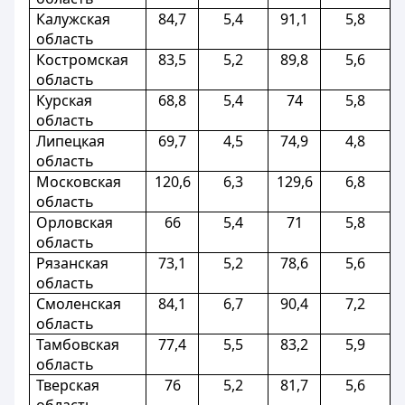
Калужская
84,7
5,4
91,1
5,8
область
Костромская
83,5
5,2
89,8
5,6
область
Курская
68,8
5,4
74
5,8
область
Липецкая
69,7
4,5
74,9
4,8
область
Московская
120,6
6,3
129,6
6,8
область
Орловская
66
5,4
71
5,8
область
Рязанская
73,1
5,2
78,6
5,6
область
Смоленская
84,1
6,7
90,4
7,2
область
Тамбовская
77,4
5,5
83,2
5,9
область
Тверская
76
5,2
81,7
5,6