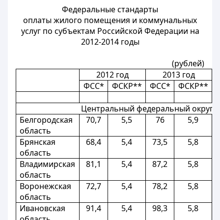
Федеральные стандарты
оплаты жилого помещения и коммунальных
услуг по субъектам Российской Федерации на
2012-2014 годы
(рублей)
2012 год
2013 год
ФСС*
ФСКР**
ФСС*
ФСКР**
Центральный федеральный округ
Белгородская
70,7
5,5
76
5,9
область
Брянская
68,4
5,4
73,5
5,8
область
Владимирская
81,1
5,4
87,2
5,8
область
Воронежская
72,7
5,4
78,2
5,8
область
Ивановская
91,4
5,4
98,3
5,8
область