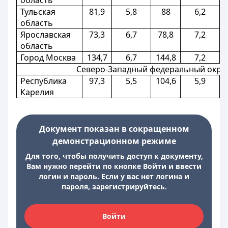
область
Тульская
81,9
5,8
88
6,2
область
Ярославская
73,3
6,7
78,8
7,2
область
Город Москва
134,7
6,7
144,8
7,2
Северо-Западный федеральный окру
Республика
97,3
5,5
104,6
5,9
Карелия
Документ показан в сокращенном
демонстрационном режиме
Для того, чтобы получить доступ к документу,
Вам нужно перейти по кнопке Войти и ввести
логин и пароль. Если у вас нет логина и
пароля, зарегистрируйтесь.
Войти