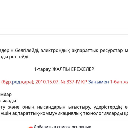
дерін белгілейді, электрондық ақпараттық ресурстар м
рды реттейді.
1-тарау. ЖАЛПЫ ЕРЕЖЕЛЕР
 (бұр.
ред
.қара); 2010.15.07. № 337-ІV ҚР
За
ң
ымен
1-бап ж
ымдар
нылады:
ету және оның нысандарын ығыстыру, үдерістердің ө
ру үшін ақпараттық-коммуникациялық технологияларды қ
Добавить в список основных