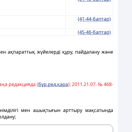
(41-44-баптар)
(45-46-баптар)
ен ақпараттық жүйелерді құру, пайдалану және
аңа редакцияда (
б
ұ
р.ред.
қ
ара
); 2011.21.07. № 468-
німділігі мен ашықтығын арттыру мақсатында
олдану;