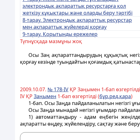
электрондық ақпараттық ресурстарға қол
жеткізу құқықтары және оларды беру тәртібі
8-тарау. Электрондық ақпараттық ресурстар
мен ақпараттық жүйелерді қорғау
9-тарау. Қорытынды ережелер
Түпнұсқада мазмұны жоқ
Осы Заң ақпараттандырудың құқықтық негіз
қорғау кезінде туындайтын қоғамдық қатынаста
2009.10.07.
№ 178-IV
ҚР Заңымен 1-бап өзгертілді
ІV ҚР
За
ң
ымен
1-бап өзгертілді (
б
ұ
р.ред.
қ
ара
)
1-бап.
Осы Заңда пайдаланылатын негізгі ұғ
Осы Заңда мынадай негізгі ұғымдар пайдала
1) автоматтандыру - адам еңбегін жеңілд
ақпаратты өңдеу, жүйелендіру, сақтау және бе