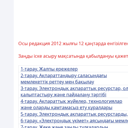
Осы редакция 2012 жылғы 12 қаңтарда енгізілге
Заңды іске асыру мақсатында қабылдануы қажет
1-тарау. Жалпы ережелер
2-тарау. Ақпараттандыру саласындағы
мемлекеттік реттеу мен бақылау
3-тарау. Электрондық ақпараттық ресурстар, о
қалыптастыру және пайдалану тәртібі
4-тарау. Ақпараттық жүйелер, технологиялар
және оларды қамтамасыз ету құралдары
5-тарау. Электрондық ақпараттық ресурстарды, 
6-тарау. «Электрондық үкімет» аясындағы мемл
7-тарау. Жеке және заңды тұлғалардың