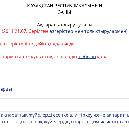
ҚАЗАҚСТАН РЕСПУБЛИКАСЫНЫҢ
ЗАҢЫ
Ақпараттандыру туралы
(2011.21.07. берілген
ө
згерістер мен толы
қ
тырулармен
)
н өзгерістеріне дейін қолданылды
 нормативтік құқықтық актілердің
тізбесін
қара
ларды
ақпараттық жүйелерді есепке алу, тіркеу және ақпаратт
екеттік ақпараттық жүйелердің өзара
іс-қимылының тәрт