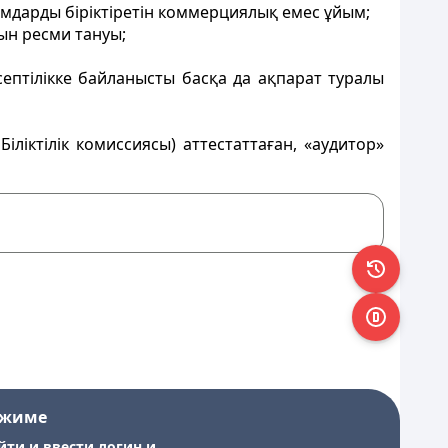
дарды біріктіретін
коммерциялық емес ұйым;
ын ресми тануы;
ептілікке байланысты басқа да
ақпарат туралы
Біліктілік комиссиясы) аттестаттаған, «аудитор»
ежиме
йти и ввести логин и