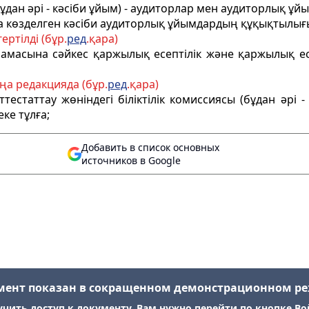
дан әрі - кәсіби ұйым) -
аудиторлар мен аудиторлық ұйым
ңда көзделген кәсіби аудиторлық ұйымдардың құқықтылығ
ертілді (бұр.
ред
.қара)
намасына сәйкес қаржылық есептілік және
қаржылық ес
ңа редакцияда (бұр.
ред
.қара)
естаттау жөніндегі біліктілік комиссиясы (бұдан әрі - 
еке тұлға;
Добавить в список основных
источников в Google
мент показан в сокращенном демонстрационном р
учить доступ к документу, Вам нужно перейти по кнопке Во