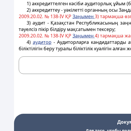
1) аккредиттелген кәсіби аудиторлық ұйым (бұ
2) аккредиттеу - уәкілетті органның осы За
2009.20.02. № 138-IV ҚР
Заңымен
3) тармақша өзг
3) аудит - Қазақстан Республикасының заң
тәуелсіз пікір білдіру мақсатымен тексеру;
2009.20.02. № 138-IV ҚР
Заңымен
4) тармақша жа
4)
аудитор
- Аудиторларға кандидаттарды атт
біліктілігін беру туралы біліктілік куәлігін алған ж
Доку
Для того, чтобы пол