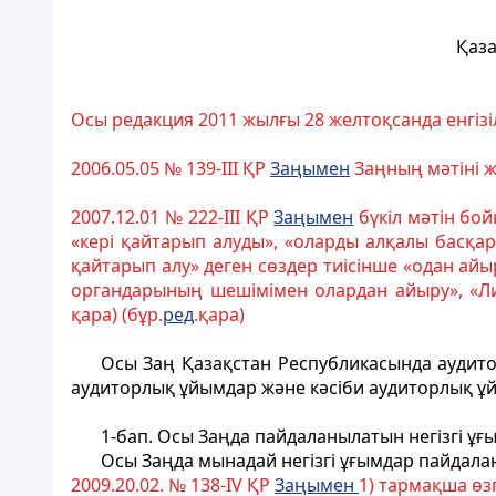
Қаза
Осы редакция 2011 жылғы 28 желтоқсанда енгізі
2006.05.05 № 139-III ҚР
Заңымен
Заңның мәтіні ж
2007.12.01 № 222-III ҚР
Заңымен
бүкіл мәтін бой
«кері қайтарып алуды», «оларды алқалы басқа
қайтарып алу» деген сөздер тиісінше «одан ай
органдарының шешімімен олардан айыру», «Ли
қара) (бұр.
ред
.қара)
Осы Заң Қазақстан Республикасында аудитор
аудиторлық ұйымдар және кәсіби аудиторлық ұ
1-бап
. Осы Заңда пайдаланылатын негізгі ұғ
Осы Заңда мынадай негізгі ұғымдар пайдала
2009.20.02. № 138-IV ҚР
Заңымен
1) тармақша өзг