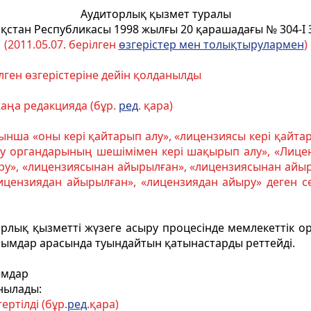
Аудиторлық қызмет туралы
қстан Республикасы
1998 жылғы 20 қарашадағы № 304-I
(2011.05.07. берілген
өзгерістер мен толықтырулармен
)
лген өзгерістеріне дейін қолданылды
аңа редакцияда (бұр.
ред
. қара)
ынша «оны кері қайтарып алу», «лицензиясы кері қайта
ру органдарының шешімімен кері шақырып алу», «Лицен
ыру», «лицензиясынан айырылған», «лицензиясынан айы
цензиядан айырылған», «лицензиядан айыру» деген с
лық қызметті жүзеге асыру процесінде мемлекеттік ор
йымдар арасында туындайтын қатынастарды реттейді.
ымдар
нылады:
ертілді (бұр.
ред
.қара)