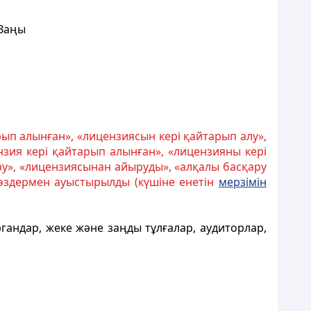
 Заңы
рып алынған», «лицензиясын кері қайтарып алу»,
зия кері қайтарып алынған», «лицензияны кері
ру», «лицензиясынан айыруды», «алқалы басқару
өздермен ауыстырылды (күшіне енетін
мерзімін
гандар, жеке және заңды тұлғалар, аудиторлар,