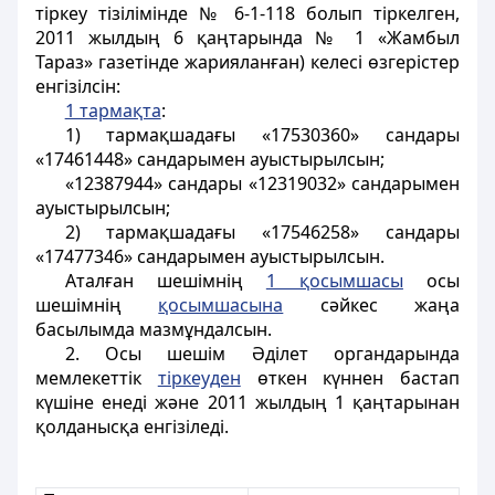
тіркеу тізілімінде № 6-1-118 болып тіркелген,
2011 жылдың 6 қаңтарында № 1 «Жамбыл
Тараз» газетінде жарияланған) келесі өзгерістер
енгізілсін:
1 тармақта
:
1) тармақшадағы «17530360» сандары
«17461448» сандарымен ауыстырылсын;
«12387944» сандары «12319032» сандарымен
ауыстырылсын;
2) тармақшадағы «17546258» сандары
«17477346» сандарымен ауыстырылсын.
Аталған шешімнің
1 қосымшасы
осы
шешімнің
қосымшасына
сәйкес жаңа
басылымда мазмұндалсын.
2. Осы шешім Әділет органдарында
мемлекеттік
тіркеуден
өткен күннен бастап
күшіне енеді және 2011 жылдың 1 қаңтарынан
қолданысқа енгізіледі.