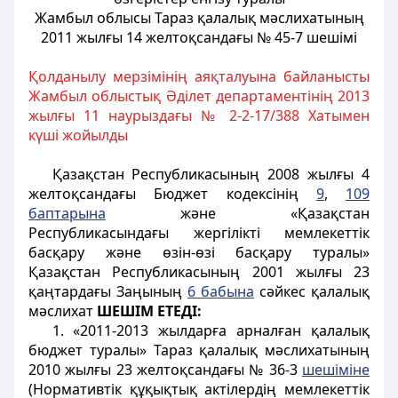
Жамбыл облысы Тараз қалалық мәслихатының
2011 жылғы 14 желтоқсандағы № 45-7 шешімі
Қолданылу мерзімінің аяқталуына байланысты
Жамбыл облыстық Әділет департаментінің
2013
жылғы
11
наурыздағы
№ 2-2-17/388
Х
атымен
күші жойылды
Қазақстан Республикасының 2008 жылғы 4
желтоқсандағы Бюджет кодексінің
9
,
109
баптарына
және «Қазақстан
Республикасындағы жергілікті мемлекеттік
басқару және өзін-өзі басқару туралы»
Қазақстан Республикасының 2001 жылғы 23
қаңтардағы Заңының
6 бабына
сәйкес қалалық
мәслихат
ШЕШІМ ЕТЕДІ:
1. «2011-2013 жылдарға арналған қалалық
бюджет туралы» Тараз қалалық мәслихатының
2010 жылғы 23 желтоқсандағы № 36-3
шешіміне
(Нормативтік құқықтық актілердің мемлекеттік