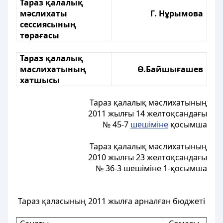
Тараз қалалық
мәслихаты
Г. Нұрымова
сессиясының
төрағасы
Тараз қалалық
маслихатының
Ө.Байшығашев
хатшысы
Тараз қалалық мәслихатының
2011 жылғы 14 желтоқсандағы
№ 45-7
шешіміне
қосымша
Тараз қалалық мәслихатының
2010 жылғы 23 желтоқсандағы
№ 36-3 шешіміне 1-қосымша
Тараз қаласының 2011 жылға арналған бюджеті