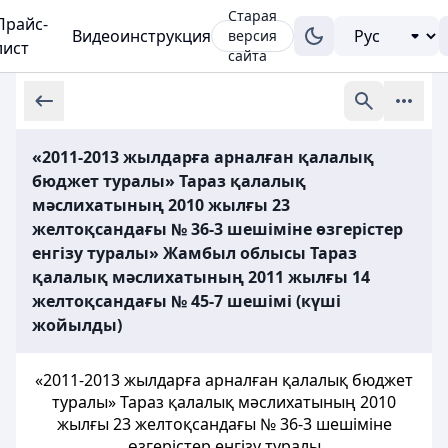
Старая
Прайс-
Видеоинструкция
версия
лист
сайта
«2011-2013 жылдарға арналған қалалық
бюджет туралы» Тараз қалалық
мәслихатының 2010 жылғы 23
желтоқсандағы № 36-3 шешіміне өзгерістер
енгізу туралы» Жамбыл облысы Тараз
қалалық мәслихатының 2011 жылғы 14
желтоқсандағы № 45-7 шешімі (күші
жойылды)
«2011-2013 жылдарға арналған қалалық бюджет
туралы» Тараз қалалық мәслихатының 2010
жылғы 23 желтоқсандағы № 36-3 шешіміне
өзгерістер енгізу туралы