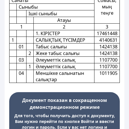
Санаты
Сомасы,
мың
Сыныбы
теңге
Iшкі сыныбы
Атауы
1
2
3
1. КІРІСТЕР
17461448
1
САЛЫҚТЫҚ ТҮСІМДЕР
4140631
01
Табыс салығы
1424138
2
Жеке табыс салығы
1424138
03
Әлеуметтік салық
1107700
1
Әлеуметтік салық
1107700
04
Меншікке салынатын
1011905
салықтар
Документ показан в сокращенном
демонстрационном режиме
Для того, чтобы получить доступ к документу,
Вам нужно перейти по кнопке Войти и ввести
логин и пароль. Если у вас нет логина и