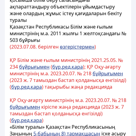
қосымша білім беру саласындағы
ақпараттандыру объектілерін ұйымдастыру
және олардың жұмыс істеу қағидаларын бекіту
туралы
Қазақстан Республикасы Білім және ғылым
министрінің м.а. 2011 жылғы 1 желтоқсандағы №
503 бұйрығы
(202
3.
07.
08. берілген
өзгерістермен
)
ҚР Білім және ғылым министрінің 2021.25.05. №
234
бұйрығымен
(
бұр.ред.қара
); ҚР Оқу-ағарту
министрінің м.а. 2023.20.07. № 218
бұйрығымен
(2023 ж. 7 тамыздан бастап қолданысқа енгізілді)
(
бұр.ред.қара
) тақырыбы жаңа редакцияда
ҚР Оқу-ағарту министрінің м.а. 2023.20.07. № 218
бұйрығымен
кіріспе жаңа редакцияда (2023 ж. 7
тамыздан бастап қолданысқа енгізілді)
(
бұр.ред.қара
)
«Білім туралы» Қазақстан Республикасының
Заңының
5-бабының 8) тармақшасын
іске асыру