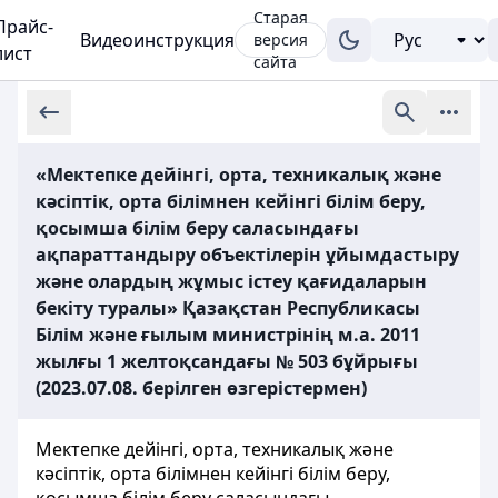
Старая
Прайс-
Видеоинструкция
версия
лист
сайта
«Мектепке дейінгі, орта, техникалық және
кәсіптік, орта білімнен кейінгі білім беру,
қосымша білім беру саласындағы
ақпараттандыру объектілерін ұйымдастыру
және олардың жұмыс істеу қағидаларын
бекіту туралы» Қазақстан Республикасы
Білім және ғылым министрінің м.а. 2011
жылғы 1 желтоқсандағы № 503 бұйрығы
(2023.07.08. берілген өзгерістермен)
Мектепке дейінгі, орта, техникалық және
кәсіптік, орта білімнен кейінгі білім беру,