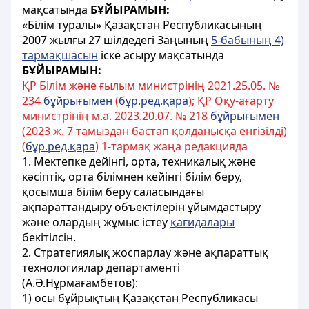
мақсатында
БҰЙЫРАМЫН:
«Білім туралы» Қазақстан Республикасының
2007 жылғы 27 шілдедегі Заңының
5-бабының 4)
тармақшасын
іске асыру мақсатында
БҰЙЫРАМЫН:
ҚР Білім және ғылым министрінің 2021.25.05. №
234
бұйрығымен
(
бұр.ред.қара
); ҚР Оқу-ағарту
министрінің м.а. 2023.20.07. № 218
бұйрығымен
(2023 ж. 7 тамыздан бастап қолданысқа енгізілді)
(
бұр.ред.қара
) 1-тармақ жаңа редакцияда
1. Мектепке дейінгі, орта, техникалық және
кәсіптік, орта білімнен кейінгі білім беру,
қосымша білім беру саласындағы
ақпараттандыру объектілерін ұйымдастыру
және олардың жұмыс істеу
қағидалары
бекітілсін.
2. Стратегиялық жоспарлау және ақпараттық
технологиялар департаменті
(А.Ә.Нұрмағамбетов):
1) осы бұйрықтың Қазақстан Республикасы