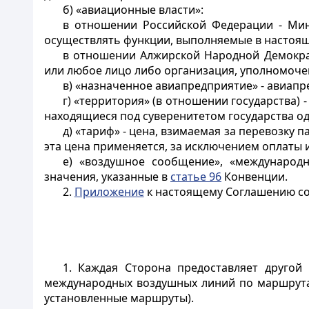
б) «авиационные власти»:
в отношении Российской Федерации - Мин
осуществлять функции, выполняемые в настоя
в отношении Алжирской Народной Демокра
или любое лицо либо организация, уполномоч
в) «назначенное авиапредприятие» - авиапр
г) «территория» (в отношении государства)
находящиеся под суверенитетом государства од
д) «тариф» - цена, взимаемая за перевозку п
эта цена применяется, за исключением оплаты 
е) «воздушное сообщение», «международ
значения, указанные в
статье 96
Конвенции.
2.
Приложение
к настоящему Соглашению со
1. Каждая Сторона предоставляет другой
международных воздушных линий по маршрутам
установленные маршруты).