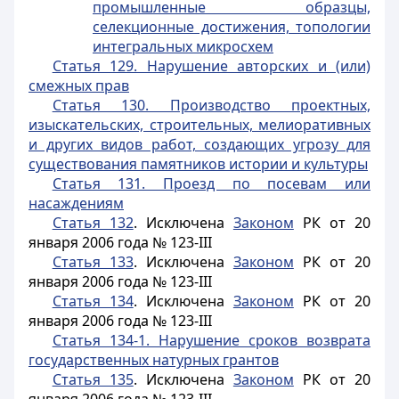
промышленные образцы,
селекционные достижения, топологии
интегральных микросхем
Статья 129. Нарушение авторских и (или)
смежных прав
Статья 130. Производство проектных,
изыскательских, строительных, мелиоративных
и других видов работ, создающих угрозу для
существования памятников истории и культуры
Статья 131. Проезд по посевам или
насаждениям
Статья 132
. Исключена
Законом
РК от 20
января 2006 года № 123-III
Статья 133
. Исключена
Законом
РК от 20
января 2006 года № 123-III
Статья 134
. Исключена
Законом
РК от 20
января 2006 года № 123-III
Статья 134-1. Нарушение сроков возврата
государственных натурных грантов
Статья 135
. Исключена
Законом
РК от 20