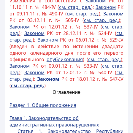
изменения в соответствии с
Закон
ом
РК от
11.10.11 г. № 484-IV (
см. стар. ред.
);
Законом
РК
от 09.11.11 г. № 490-IV (
см. стар. ред.
);
Законом
РК от 03.12.11 г. № 505-IV (
см. стар. ред.
);
Законом
РК от 12.01.12 г. № 537-IV (
см. стар.
ред.
);
Законом
РК от 28.12.11 г. № 524-IV (
см.
стар. ред.
);
Законом
РК от 06.01.12 г. № 529-IV
(введен в действие по истечении двадцати
одного календарного дня после его первого
официального
опубликования
) (
см. стар. ред.
);
Законом
РК от 09.01.12 г. № 533-IV (
см. стар.
ред.
);
Законом
РК от 12.01.12 г. № 540-IV (
см.
стар. ред.
);
Законом
РК от 18.01.12 г. № 547-IV
(
см. стар. ред.
)
Оглавление
Раздел 1. Общие положения
Глава 1. Законодательство об
административных правонарушениях
Статья 1. Законодательство Республики