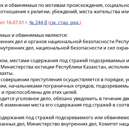
ых и обвиняемых по мотивам происхождения, социальн
, отношения к религии, убеждений, места жительства и
т 16.07.01 г.
№ 244-II
(
см. стар. ред.
)
емых и обвиняемых являются:
енних дел и органов национальной безопасности Респу
внутренних дел, национальной безопасности и сил охр
оном, местами содержания под стражей подозреваемых 
Министерства юстиции Республики Казахстан, исполня
вахты.
 в совершении преступления осуществляется в порядке,
нии, начальниками пограничных отрядов, подозреваем
и приспособлены для этих целей.
ходится уголовное дело, обязано уведомить в течение д
об изменении места его содержания под стражей в соо
содержания под стражей подозреваемого или обвиняемог
анных дел, Министерство внутренних дел, Комитет нац