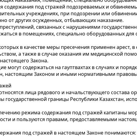
ющих наказания, помещений, специально оборудованны
ля содержания под стражей подозреваемых и обвиняем
вительных учреждениях, при подозрении или обвинении
нно от других осужденных, отбывающих наказание.
преступлений, связанных с нарушениями государственно
жаться в помещениях, специально оборудованных для 
оторых в качестве меры пресечения применен арест, в
ством, а также в случае оказания им медицинской пом
настоящего Закона.
 могут содержаться на гауптвахтах в случаях и поряд
ан, настоящим Законом и иными нормативными правовы
ражей
 относятся лица рядового и начальствующего состава о
ны государственной границы Республики Казахстан, и
спечению режима содержания под стражей капитаны морс
ости и пользуются правами, предоставляемыми настоя
держания под стражей в настоящем Законе понимаются: