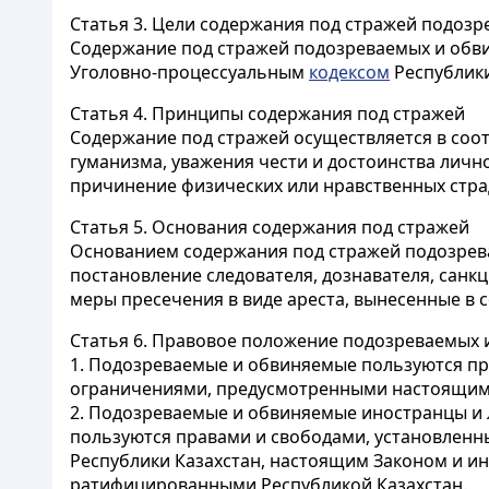
Статья 3.
Цели содержания под стражей подозр
Содержание под стражей подозреваемых и обви
Уголовно-процессуальным
кодексом
Республики
Статья 4.
Принципы содержания под стражей
Содержание под стражей осуществляется в соот
гуманизма, уважения чести и достоинства лич
причинение физических или нравственных стр
Статья 5.
Основания содержания под стражей
Основанием содержания под стражей подозрева
постановление следователя, дознавателя, санк
меры пресечения в виде ареста, вынесенные в
Статья 6.
Правовое положение подозреваемых 
1. Подозреваемые и обвиняемые пользуются пра
ограничениями, предусмотренными настоящим 
2. Подозреваемые и обвиняемые иностранцы и л
пользуются правами и свободами, установленн
Республики Казахстан, настоящим Законом и и
ратифицированными Республикой Казахстан.