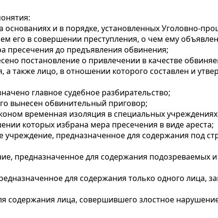
онятия:
на основаниях и в порядке, установленных Уголовно-пр
ием его в совершении преступления, о чем ему объявле
а пресечения до предъявления обвинения;
сено постановление о привлечении в качестве обвиняем
, а также лицо, в отношении которого составлен и утв
значено главное судебное разбирательство;
го вынесен обвинительный приговор;
законом временная изоляция в специальных учреждения
шении которых избрана мера пресечения в виде ареста;
е учреждение, предназначенное для содержания под с
ние, предназначенное для содержания подозреваемых и
едназначенное для содержания только одного лица, за
для содержания лица, совершившего злостное нарушени