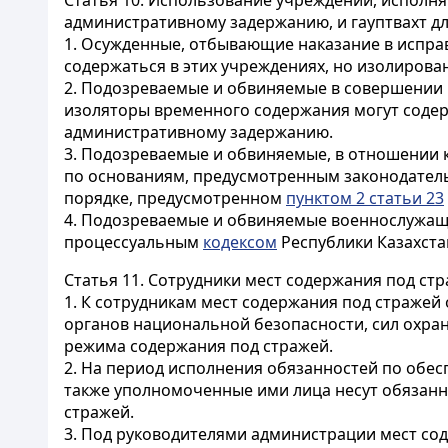
Статья 10.
Использование учреждений, исполня
административному задержанию, и гауптвахт д
1. Осужденные, отбывающие наказание в испра
содержаться в этих учреждениях, но изолирова
2. Подозреваемые и обвиняемые в совершении 
изоляторы временного содержания могут содер
административному задержанию.
3. Подозреваемые и обвиняемые, в отношении к
по основаниям, предусмотренным законодатель
порядке, предусмотренном
пунктом 2 статьи 23
4. Подозреваемые и обвиняемые военнослужащие
процессуальным
кодексом
Республики Казахст
Статья 11.
Сотрудники мест содержания под ст
1. К сотрудникам мест содержания под стражей
органов национальной безопасности, сил охра
режима содержания под стражей.
2. На период исполнения обязанностей по обе
также уполномоченные ими лица несут обязанн
стражей.
3. Под руководителями администрации мест со