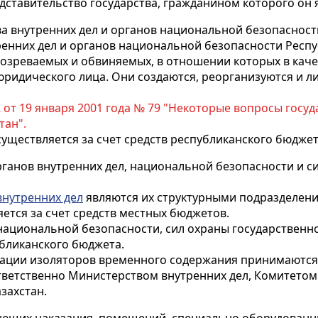
едставительство государства, гражданином которого он 
 внутренних дел и органов национальной безопасност
енних дел и органов национальной безопасности Респуб
озреваемых и обвиняемых, в отношении которых в каче
юридического лица. Они создаются, реорганизуются и 
 от 19 января 2001 года № 79 "Некоторые вопросы госу
тан".
уществляется за счет средств республиканского бюджет
анов внутренних дел, национальной безопасности и с
внутренних дел
являются их структурными подразделен
ется за счет средств местных бюджетов.
национальной безопасности, сил охраны государствен
убликанского бюджета.
идации изоляторов временного содержания принимаются
тветственно Министерством внутренних дел, Комитето
захстан.