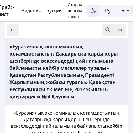
Старая
Прайс-
Видеоинструкция
версия
лист
сайта
«Еуразиялық экономикалық
қоғамдастықтың Дағдарысқа қарсы қоры
шеңберінде вексельдердің айналымына
байланысты кейбір мәселелер туралы»
Қазақстан Республикасының Президенті
Жарлығының жобасы туралы» Қазақстан
Республикасы Үкіметінің 2012 жылғы 6
қаңтардағы № 4 Қаулысы
«Еуразиялық экономикалық қоғамдастықтың
Дағдарысқа қарсы қоры шеңберінде
вексельдердің айналымына байланысты кейбір
мәселелер туралы» Қазақстан