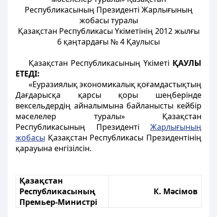
Республикасының Президенті Жарлығының
жобасы туралы
Қазақстан Республикасы Үкіметінің 2012 жылғы
6 қаңтардағы № 4 Қаулысы
Қазақстан Республикасының Үкіметі
ҚАУЛЫ
ЕТЕДІ:
«Еуразиялық экономикалық қоғамдастықтың
Дағдарысқа қарсы қоры шеңберінде
вексельдердің айналымына байланысты кейбір
мәселелер туралы» Қазақстан
Республикасының Президенті
Жарлығының
жобасы
Қазақстан Республикасы Президентінің
қарауына енгізілсін.
Қазақстан
Республикасының
К. Мәсімов
Премьер-Министрі