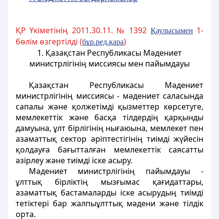
ҚР Үкіметінің 2011.30.11. № 1392
1-
Қаулысымен
бөлім өзгертілді (
)
бұр.ред.қара
1. Қазақстан Республикасы Мәдениет
министрлігінің миссиясы мен пайымдауы
Қазақстан Республикасы Мәдениет
министрлігінің миссиясы - мәдениет саласында
сапалы және қолжетімді қызметтер көрсетуге,
мемлекеттік және басқа тілдердің қарқынды
дамуына, ұлт бірлігінің нығаюына, мемлекет пен
азаматтық сектор әріптестігінің тиімді жүйесін
қолдауға бағытталған мемлекеттік саясатты
әзірлеу және тиімді іске асыру.
Мәдениет министрлігінің пайымдауы -
ұлттық бірліктің мызғымас қағидаттары,
азаматтық бастамаларды іске асырудың тиімді
тетіктері бар жалпыұлттық мәдени және тілдік
орта.