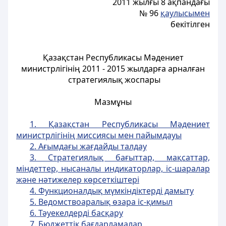
2011 жылғы 8 ақпандағы
№ 96
қаулысымен
бекітілген
Қазақстан Республикасы Мәдениет
министрлігінің 2011 - 2015 жылдарға арналған
стратегиялық жоспары
Мазмұны
1. Қазақстан Республикасы Мәдениет
министрлігінің миссиясы мен пайымдауы
2. Ағымдағы жағдайды талдау
3. Стратегиялық бағыттар, мақсаттар,
міндеттер, нысаналы индикаторлар, іс-шаралар
және нәтижелер көрсеткіштері
4. Функционалдық мүмкіндіктерді дамыту
5. Ведомствоаралық өзара іс-қимыл
6. Тәуекелдерді басқару
7. Бюджеттік бағдарламалар