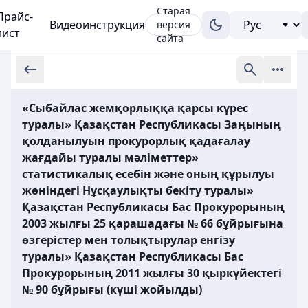
Старая
Прайс-
Видеоинструкция
версия
лист
сайта
«Сыбайлас жемқорлыққа қарсы күрес
туралы» Қазақстан Республикасы Заңының
қолданылуын прокурорлық қадағалау
жағдайы туралы мәліметтер»
статистикалық есебін және оның құрылуы
жөніндегі Нұсқаулықты бекіту туралы»
Қазақстан Республикасы Бас Прокурорының
2003 жылғы 25 қарашадағы № 66 бұйрығына
өзгерістер мен толықтырулар енгізу
туралы» Қазақстан Республикасы Бас
Прокурорының 2011 жылғы 30 қыркүйектегі
№ 90 бұйрығы (күші жойылды)