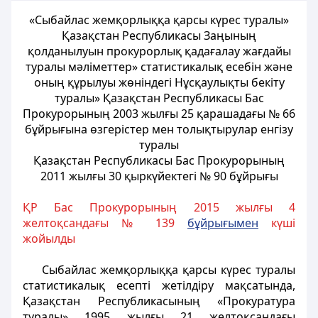
«Сыбайлас жемқорлыққа қарсы күрес туралы»
Қазақстан Республикасы Заңының
қолданылуын прокурорлық қадағалау жағдайы
туралы мәліметтер» статистикалық есебін және
оның құрылуы жөніндегі Нұсқаулықты бекіту
туралы» Қазақстан Республикасы Бас
Прокурорының 2003 жылғы 25 қарашадағы № 66
бұйрығына өзгерістер мен толықтырулар енгізу
туралы
Қазақстан Республикасы Бас Прокурорының
2011 жылғы 30 қыркүйектегі № 90 бұйрығы
ҚР Бас Прокурорының 2015 жылғы 4
желтоқсандағы № 139
бұйрығымен
күші
жойылды
Сыбайлас жемқорлыққа қарсы күрес туралы
статистикалық есепті жетілдіру мақсатында,
Қазақстан Республикасының «Прокуратура
туралы» 1995 жылғы 21 желтоқсандағы