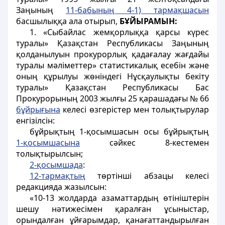
Заңының
11-бабының 4-1) тармақшасын
басшылыққа ала отырып,
БҰЙЫРАМЫН:
1. «Сыбайлас жемқорлыққа қарсы күрес
туралы» Қазақстан Республикасы Заңының
қолданылуын прокурорлық қадағалау жағдайы
туралы мәліметтер» статистикалық есебін және
оның құрылуы жөніндегі Нұсқаулықты бекіту
туралы» Қазақстан Республикасы Бас
Прокурорының 2003 жылғы 25 қарашадағы № 66
бұйрығына
келесі өзгерістер мен толықтырулар
енгізілсін:
бұйрықтың 1-қосымшасын осы бұйрықтың
1-қосымшасына
сәйкес 8-кестемен
толықтырылсын;
2-қосымшада
:
12-тармақтың
төртінші абзацы келесі
редакцияда жазылсын:
«10-13 жолдарда азаматтардың өтініштерін
шешу нәтижесімен қаралған ұсыныстар,
орындалған ұйғарымдар, қанағаттандырылған