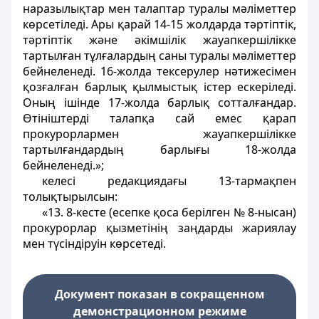
наразылықтар мен талаптар туралы мәліметтер
көрсетіледі. Ары қарай 14-15 жолдарда тәртіптік,
тәртіптік және әкімшілік жауапкершілікке
тартылған тұлғалардың саны туралы мәліметтер
бейнеленеді. 16-жолда тексерулер нәтижесімен
қозғалған барлық қылмыстық істер ескеріледі.
Оның ішінде 17-жолда барлық сотталғандар.
Өтініштерді талапқа сай емес қарап
прокурорлармен жауапкершілікке
тартылғандардың барлығы 18-жолда
бейнеленеді.»;
келесі редакциядағы 13-тармақпен
толықтырылсын:
«13. 8-кесте (есепке қоса берілген № 8-нысан)
прокурорлар қызметінің заңдарды жариялау
мен түсіндіруін көрсетеді.
Документ показан в сокращенном
демонстрационном режиме