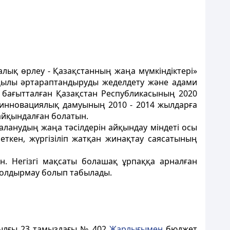
лық өрлеу - Қазақстанның жаңа мүмкiндiктерi»
рқылы әртараптандыруды жеделдету және адами
е бағытталған Қазақстан Республикасының 2020
инновациялық дамуының 2010 - 2014 жылдарға
айқындалған болатын.
ланудың жаңа тәсiлдерiн айқындау мiндетi осы
еткен, жүргiзiлiп жатқан жинақтау саясатының
. Негiзгi мақсаты болашақ ұрпаққа арналған
болдырмау болып табылады.
жылғы 23 тамыздағы № 402
Жарлығымен
бюджет