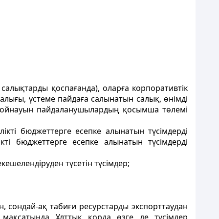
 салықтарды қоспағанда), оларға корпоративтiк
алығы, үстеме пайдаға салынатын салық, өнiмдi
 қойнауын пайдаланушылардың қосымша төлемi
iктi бюджеттерге есепке алынатын түсiмдердi
ктi бюджеттерге есепке алынатын түсiмдердi
кешелендiруден түсетiн түсiмдер;
, сондай-ақ табиғи ресурстарды экспорттаудан
 мақсатында Ұлттық қорда өзге де түсiмдер