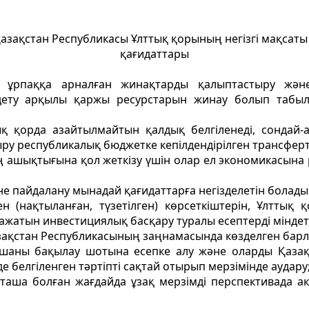
. Қазақстан Республикасы Ұлттық қорының негiзгi мақсаты
қағидаттары
қ ұрпаққа арналған жинақтарды қалыптастыру және
ендету арқылы қаржы ресурстарын жинау болып табы
қ қорда азайтылмайтын қалдық белгiленедi, сондай
у республикалық бюджетке кепiлдендiрiлген трансфертт
iң ашықтығына қол жеткiзу үшiн олар ел экономикасына
 пайдалану мынадай қағидаттарға негiзделетiн болады
ген (нақтыланған, түзетiлген) көрсеткiштерiн, Ұлтт
ажатын инвестициялық басқару туралы есептердi мiндетт
Қазақстан Республикасының заңнамасында көзделген бар
шаны бақылау шотына есепке алу және оларды Қазақст
е белгiленген тәртiптi сақтай отырып мерзiмiнде аудару
рташа болған жағдайда ұзақ мерзiмдi перспективада акт