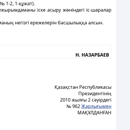
 1-2, 1-құжат).
Тұжырымдаманы iске асыру жөніндегі iс-шаралар
маның негiзгi ережелерiн басшылыққа алсын.
Н. НАЗАРБАЕВ
Қазақстан Республикасы
Президентінің
2010 жылғы 2 сәуірдегі
№ 962
Жарлығымен
МАҚҰЛДАНҒАН