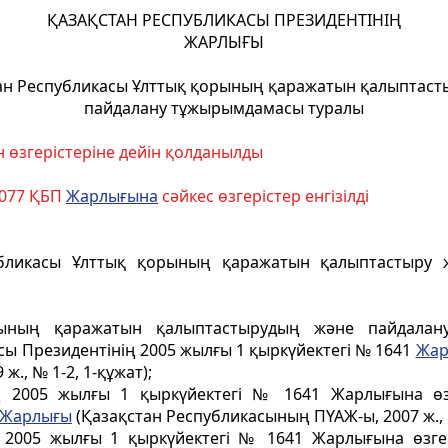
ҚАЗАҚСТАН РЕСПУБЛИКАСЫ ПРЕЗИДЕНТІНІҢ
ЖАРЛЫҒЫ
ан Республикасы Ұлттық қорының қаражатын қалыптаст
пайдалану тұжырымдамасы туралы
н өзгерістеріне дейін қолданылды
1077 ҚБП
Жарлығына
сәйкес өзгерістер енгізілді
публикасы Ұлттық қорының қаражатын қалыптастыру
рының қаражатын қалыптастырудың және пайдалану
ы Президентінің 2005 жылғы 1 қыркүйектегi № 1641
Жар
 ж., № 1-2, 1-құжат);
ің 2005 жылғы 1 қыркүйектегi № 1641 Жарлығына өзг
Жарлығы
(Қазақстан Республикасының ПҮАЖ-ы, 2007 ж., №
ң 2005 жылғы 1 қыркүйектегi № 1641 Жарлығына өзгер