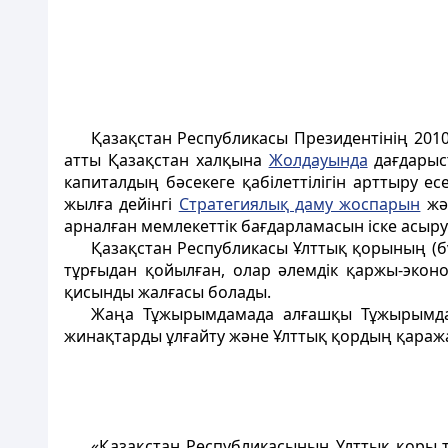
Қазақстан Республикасы Президентінің 201
атты Қазақстан халқына
Жолдауында
дағдарыс
капиталдың бәсекеге қабiлеттiлiгiн арттыру 
жылға дейiнгi
Стратегиялық даму жоспарын
жән
арналған мемлекеттік бағдарламасын iске асыр
Қазақстан Республикасы Ұлттық қорының (б
тұрғыдан қойылған, олар әлемдiк қаржы-эконо
қисынды жалғасы болады.
Жаңа Тұжырымдамада алғашқы Тұжырымдама
жинақтарды ұлғайту және Ұлттық қордың қараж
«Қазақстан Республикасының Ұлттық қоры 