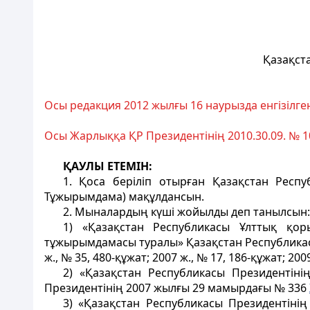
Қазақст
Осы редакция 2012 жылғы 16 наурызда енгізілге
Осы Жарлыққа ҚР Президентінің 2010.30.09. № 
ҚАУЛЫ ЕТЕМIН:
1. Қоса берiлiп отырған Қазақстан Рес
Тұжырымдама) мақұлдансын.
2. Мыналардың күшi жойылды деп танылсын:
1) «Қазақстан Республикасы Ұлттық қо
тұжырымдамасы туралы» Қазақстан Республикас
ж., № 35, 480-құжат; 2007 ж., № 17, 186-құжат; 2009
2) «Қазақстан Республикасы Президентін
Президентінің 2007 жылғы 29 мамырдағы № 336
3) «Қазақстан Республикасы Президентіні