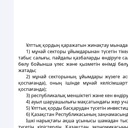
Ұлттық қордың қаражатын жинақтау мынадай
1) мұнай секторы ұйымдарынан түсетiн тiке
табыс салығы, пайдалы қазбаларды өндiруге са
бөлу бойынша үлес және қызметiн өнiмдi бө
жатады;
2) мұнай секторының ұйымдары жүзеге асы
қоспағанда), оның iшiнде мұнай келісімшарт
қоспағанда);
3) республикалық меншiктегi және кен өндiру
4) ауыл шаруашылығы мақсатындағы жер учаск
5) Ұлттық қорды басқарудан түсетiн инвестиц
6) Қазақстан Республикасының заңнамасында
Iшкi нарықтағы ақша ұсынысы шамадан тыс 
түсетiн кiрiстердiң Қазақстан экономикас