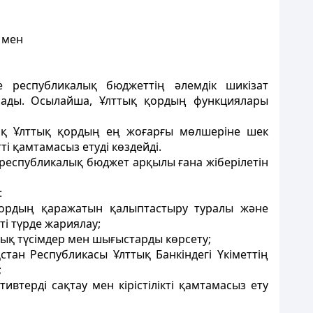
 мен
 республикалық бюджеттiң әлемдiк шикiзат
лады. Осылайша, Ұлттық қордың функциялары
-ақ Ұлттық қордың ең жоғарғы мөлшерiне шек
i қамтамасыз етудi көздейдi.
 республикалық бюджет арқылы ғана жiберiлетiн
:
ық қордың қаражатын қалыптастыру туралы және
i түрде жариялау;
лық түсiмдер мен шығыстарды көрсету;
ан Республикасы Ұлттық Банкіндегі Үкiметтiң
;
ивтердi сақтау мен кiрiстiлiктi қамтамасыз ету