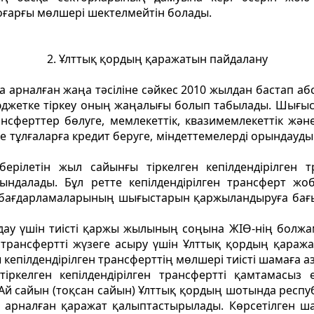
ғарғы мөлшерi шектелмейтiн болады.
2. Ұлттық қордың қаражатын пайдалану
арналған жаңа тәсiлiне сәйкес 2010 жылдан бастап аб
бюджетке тiркеу оның жаңалығы болып табылады. Шығы
сферттер бөлуге, мемлекеттік, квазимемлекеттік және
е тұлғаларға кредит беруге, мiндеттемелердi орындауды
берiлетiн жыл сайынғы тiркелген кепiлдендiрiлген
ндалады. Бұл ретте кепiлдендiрiлген трансферт жо
 бағдарламаларының шығыстарын қаржыландыруға бағы
ау үшiн тиiстi қаржы жылының соңына ЖIӨ-нiң болжа
ен трансферттi жүзеге асыру үшiн Ұлттық қордың қараж
ы кепiлдендiрiлген трансферттiң мөлшерi тиiстi шамаға 
тiркелген кепiлдендiрiлген трансферттi қамтамасыз
Ай сайын (тоқсан сайын) Ұлттық қордың шотында респуб
ге арналған қаражат қалыптастырылады. Көрсетiлген ш