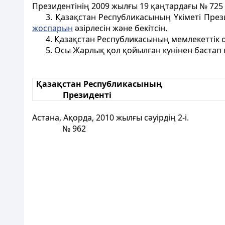
Президентінің 2009 жылғы 19 қаңтардағы № 725
3. Қазақстан Республикасының Үкіметі През
жоспарын
әзiрлесiн және бекiтсiн.
4. Қазақстан Республикасының мемлекеттік 
5. Осы Жарлық қол қойылған күнiнен бастап қ
Қазақстан Республикасының
Президентi
Астана, Ақорда, 2010 жылғы сәуірдің 2-і.
№ 962