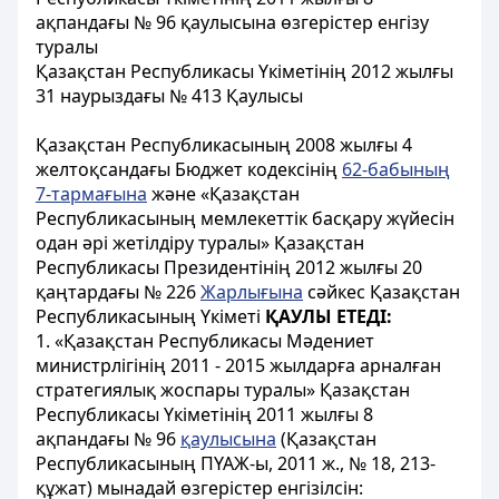
ақпандағы № 96 қаулысына өзгерістер енгізу
туралы
Қазақстан Республикасы Үкіметінің 2012 жылғы
31 наурыздағы № 413 Қаулысы
Қазақстан Республикасының 2008 жылғы 4
желтоқсандағы Бюджет кодексінің
62-бабының
7-тармағына
және «Қазақстан
Республикасының мемлекеттік басқару жүйесін
одан әрі жетілдіру туралы» Қазақстан
Республикасы Президентінің 2012 жылғы 20
қаңтардағы № 226
Жарлығына
сәйкес Қазақстан
Республикасының Үкіметі
ҚАУЛЫ ЕТЕДІ:
1. «Қазақстан Республикасы Мәдениет
министрлігінің 2011 - 2015 жылдарға арналған
стратегиялық жоспары туралы» Қазақстан
Республикасы Үкіметінің 2011 жылғы 8
ақпандағы № 96
қаулысына
(Қазақстан
Республикасының ПҮАЖ-ы, 2011 ж., № 18, 213-
құжат) мынадай өзгерістер енгізілсін: