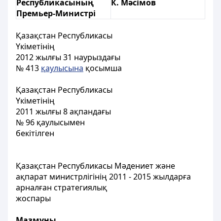
Республикасының
К. Мәсімов
Премьер-Министрі
Қазақстан Республикасы
Үкіметінің
2012 жылғы 31 наурыздағы
№ 413
қаулысына
қосымша
Қазақстан Республикасы
Үкіметінің
2011 жылғы 8 ақпандағы
№ 96 қаулысымен
бекітілген
Қазақстан Республикасы Мәдениет және
ақпарат министрлігінің 2011 - 2015 жылдарға
арналған стратегиялық
жоспары
Мазмұны