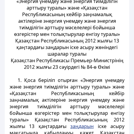
«Энергия үнемдеу және энергия тиімділігін
арттыру туралы» және «Қазақстан
Республикасының кейбір заңнамалық
актілеріне энергия үнемдеу және энергия
тиімділігін арттыру мәселелері бойынша
өзгерістер мен толықтырулар енгізу туралы»
Қазақстан Республикасының 2012 жылғы 13
қаңтардағы заңдарын іске асыру жөніндегі
шаралар туралы
Қазақстан Республикасы Премьер-Министрінің
2012 жылғы 23 сәуірдегі № 84-ө Өкімі
1. Қоса беріліп отырған «Энергия үнемдеу
және энергия тиімділігін арттыру туралы» және
«Қазақстан Республикасының кейбір
заңнамалық актілеріне энергия үнемдеу және
энергия тиімділігін арттыру мәселелері
бойынша өзгерістер мен толықтырулар енгізу
туралы» Қазақстан Республикасының 2012
жылғы 13 қаңтардағы
заңдарын
іске асыру
мақсатында қабылдануы қажет Қазақстан