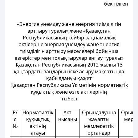
бекітілген
«Энергия үнемдеу және энергия тиімділігін
арттыру туралы» және «Қазақстан
Республикасының кейбір заңнамалық
актілеріне энергия үнемдеу және энергия
тиімділігін арттыру мәселелері бойынша
өзгерістер мен толықтырулар енгізу туралы»
Қазақстан Республикасының 2012 жылғы 13
қаңтардағы заңдарын іске асыру мақсатында
қабылдануы қажет
Қазақстан Республикасы Үкіметінің нормативтік
құқықтық және өзге актілерінің
тізбесі
Р/
Нормативтік
Акт
Орындалуына
Орынд
с
құқықтық
нысаны
жауапты
мерзі
№
актінің
мемлекеттік
атауы
органдар