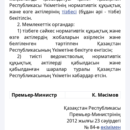
Республикасы Үкіметінің нормативтік құқықтық
және өзге актілерінің
тізбесі
(бұдан әрі - тізбе)
бекітілсін.
2. Мемлекеттік органдар:
1) тізбеге сәйкес нормативтік құқықтық және
өзге актілердің жобаларын әзірлесін және
белгіленген тәртіппен Қазақстан
Республикасының Үкіметіне бекітуге енгізсін;
2) тиісті ведомстволық нормативтік
құқықтық актілерді қабылдасын және
қабылданған шаралар туралы Қазақстан
Республикасының Үкіметін хабардар етсін.
Премьер-Министр
К. Мәсімов
Қазақстан Республикасы
Премьер-Министрінің
2012 жылғы 23 сәуірдегі
№ 84-ө
өкімімен