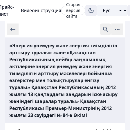
Старая
Прайс-
Видеоинструкция
версия
лист
сайта
«Энергия үнемдеу және энергия тиімділігін
арттыру туралы» және «Қазақстан
Республикасының кейбір заңнамалық
актілеріне энергия үнемдеу және энергия
тиімділігін арттыру мәселелері бойынша
өзгерістер мен толықтырулар енгізу
туралы» Қазақстан Республикасының 2012
жылғы 13 қаңтардағы заңдарын іске асыру
жөніндегі шаралар туралы» Қазақстан
Республикасы Премьер-Министрінің 2012
жылғы 23 сәуірдегі № 84-ө Өкімі