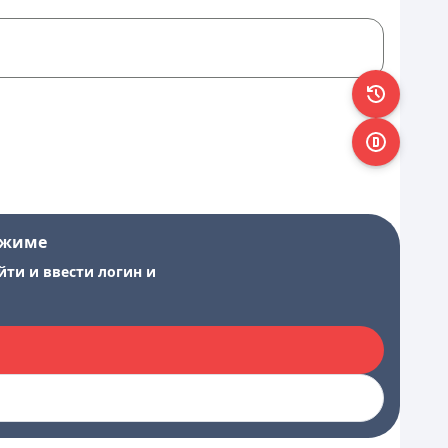
ежиме
йти и ввести логин и