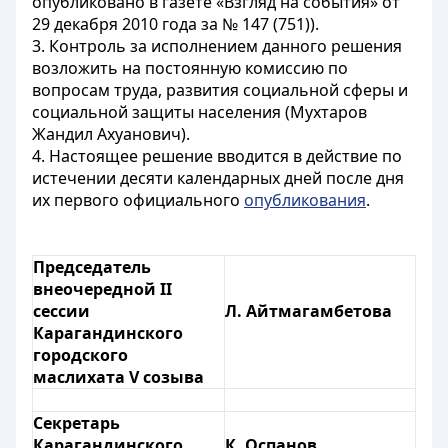
опубликовано в газете «Взгляд на события» от
29 декабря 2010 года за № 147 (751)).
3. Контроль за исполнением данного решения
возложить на постоянную комиссию по
вопросам труда, развития социальной сферы и
социальной защиты населения (Мухтаров
Жандил Ахуанович).
4. Настоящее решение вводится в действие по
истечении десяти календарных дней после дня
их первого официального
опубликования
.
Председатель
внеочередной ІІ
сессии
Л. Айтмагамбетова
Карагандинского
городского
маслихата V созыва
Секретарь
Карагандинского
К. Оспанов