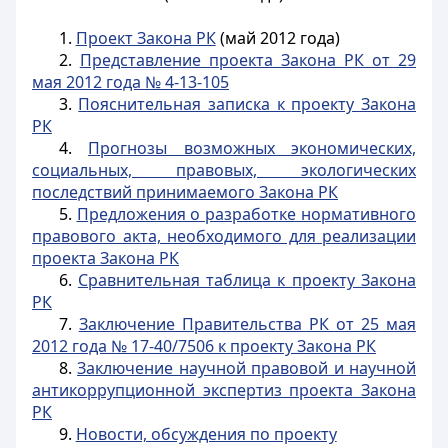
1.
Проект Закона РК
(май 2012 года)
2.
Представление проекта Закона РК от 29
мая 2012 года № 4-13-105
3.
Пояснительная записка к проекту Закона
РК
4.
Прогнозы возможных экономических,
социальных, правовых, экологических
последствий принимаемого Закона РК
5.
Предложения о разработке нормативного
правового акта, необходимого для реализации
проекта Закона РК
6.
Сравнительная таблица к проекту Закона
РК
7.
Заключение Правительства РК от 25 мая
2012 года № 17-40/7506 к проекту Закона РК
8.
Заключение научной правовой и научной
антикоррупционной экспертиз проекта Закона
РК
9.
Новости, обсуждения по проекту