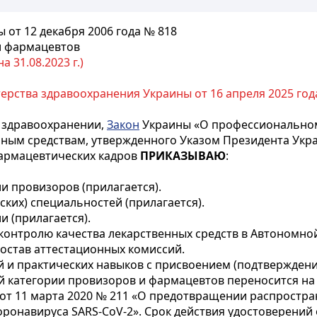
от 12 декабря 2006 года № 818
и фармацевтов
 31.08.2023 г.)
рства здравоохранения Украины от 16 апреля 2025 год
 здравоохранении,
Закон
Украины «О профессиональном
ным средствам, утвержденного Указом Президента Украи
армацевтических кадров
ПРИКАЗЫВАЮ
:
и провизоров (прилагается).
ких) специальностей (прилагается).
и (прилагается).
контролю качества лекарственных средств в Автономной
состав аттестационных комиссий.
ий и практических навыков с присвоением (подтвержден
 категории провизоров и фармацевтов переносится на 
т 11 марта 2020 № 211 «О предотвращении распростра
оронавируса SARS-CoV-2». Срок действия удостоверений