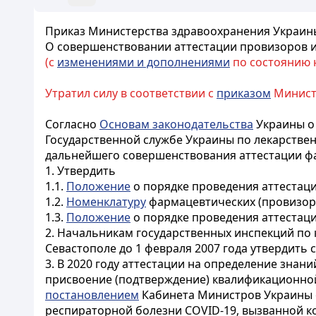
Приказ Министерства здравоохранения Украины 
О совершенствовании аттестации провизоров 
(с
изменениями и дополнениями
по состоянию на
Утратил силу в соответствии с
приказом
Министе
Согласно
Основам законодательства
Украины о
Государственной службе Украины по лекарствен
дальнейшего совершенствования аттестации ф
1. Утвердить
1.1.
Положение
о порядке проведения аттестаци
1.2.
Номенклатуру
фармацевтических (провизорс
1.3.
Положение
о порядке проведения аттестаци
2. Начальникам государственных инспекций по 
Севастополе до 1 февраля 2007 года утвердить 
3. В 2020 году аттестации на определение знан
присвоение (подтверждение) квалификационной
постановлением
Кабинета Министров Украины о
респираторной болезни COVID-19, вызванной к