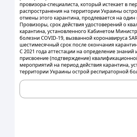
провизора-специалиста, который истекает в п
распространения на территории Украины острой
отмены этого карантина, продлевается на один 
Провизоры, срок действия удостоверений о кв
карантина, установленного Кабинетом Минист
болезни COVID-19, вызванной коронавируса SARS
шестимесячный срок после окончания карантин
С 2021 года аттестации на определение знаний
присвоение (подтверждение) квалификационно
мероприятий на период действия карантина, у
территории Украины острой респираторной бол