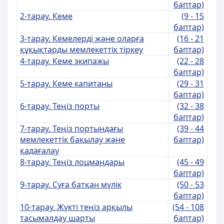
баптар)
2-тарау. Кеме
(9 - 15
баптар)
3-тарау. Кемелерді және оларға
(16 - 21
құқықтарды мемлекеттік тіркеу
баптар)
4-тарау. Кеме экипажы
(22 - 28
баптар)
5-тарау. Кеме капитаны
(29 - 31
баптар)
6-тарау. Теңіз порты
(32 - 38
баптар)
7-тарау. Теңіз портындағы
(39 - 44
мемлекеттік бақылау және
баптар)
қадағалау
8-тарау. Теңіз лоцмандары
(45 - 49
баптар)
9-тарау. Суға батқан мүлік
(50 - 53
баптар)
10-тарау. Жүкті теңіз арқылы
(54 - 108
тасымалдау шарты
баптар)