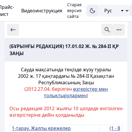
Старая
Прайс-
Видеоинструкция
версия
лист
сайта
(БҰРЫНҒЫ РЕДАКЦИЯ) 17.01.02 Ж. № 284-ІІ ҚР
ЗАҢЫ
Сауда мақсатында теңізде жүзу туралы
2002 ж. 17 қаңтардағы № 284-ІІ Қазақстан
Республикасының Заңы
(2012.27.04. берілген
ө
згерістер мен
толы
қ
тырулармен
)
Осы редакция 2012 жылғы 10 шілдеде енгізілген
өзгерістеріне дейін қолданылды
1-тарау. Жалпы ережелер
(1 - 8