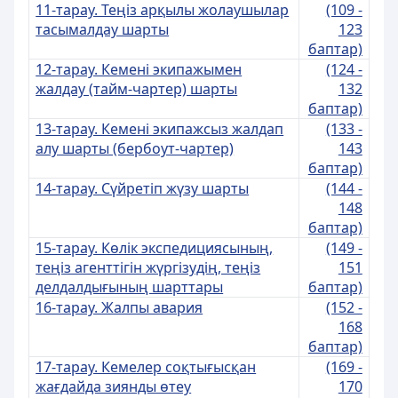
11-тарау. Теңіз арқылы жолаушылар
(109 -
тасымалдау шарты
123
баптар)
12-тарау. Кемені экипажымен
(124 -
жалдау (тайм-чартер) шарты
132
баптар)
13-тарау. Кемені экипажсыз жалдап
(133 -
алу шарты (бербоут-чартер)
143
баптар)
14-тарау. Сүйретіп жүзу шарты
(144 -
148
баптар)
15-тарау. Көлік экспедициясының,
(149 -
теңіз агенттігін жүргізудің, теңіз
151
делдалдығының шарттары
баптар)
16-тарау. Жалпы авария
(152 -
168
баптар)
17-тарау. Кемелер соқтығысқан
(169 -
жағдайда зиянды өтеу
170