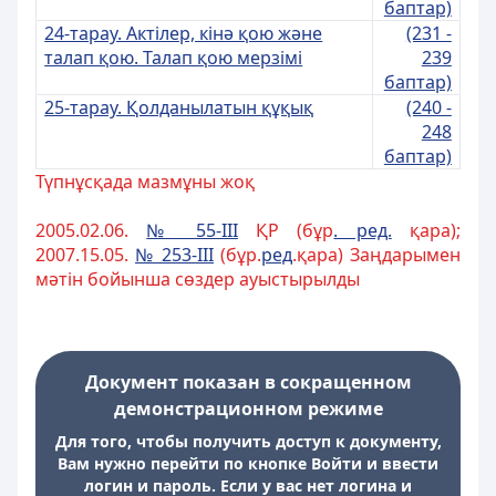
баптар)
24-тарау. Актілер, кінә қою және
(231 -
талап қою. Талап қою мерзімі
239
баптар)
25-тарау. Қолданылатын құқық
(240 -
248
баптар)
Түпнұсқада мазмұны жоқ
2005.02.06.
№ 55-III
ҚР (бұр
. ред.
қара);
2007.15.05.
№ 253-III
(бұр.
ред
.қара) Заңдарымен
мәтін бойынша сөздер ауыстырылды
Документ показан в сокращенном
демонстрационном режиме
Для того, чтобы получить доступ к документу,
Вам нужно перейти по кнопке Войти и ввести
логин и пароль. Если у вас нет логина и