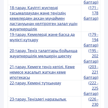
баптар)
18-тарау. Қауіпті жүктерді
(171 -
тасымалдаудан және теңіздің
178
кемелерден аққан мұнаймен
баптар)
ластануынан келтірілген залал үшін
жауапкершілік
19-тарау. Кемелерді және басқа да
(179 -
мүлікті құтқару
194
баптар)
20-тарау. Теңіз талаптары бойынша
(195 -
жауапкершілік мөлшерін шектеу
202
баптар)
21-тарау. Кемеге теңіз кепілі. Кеме
(203 -
немесе жасалып жатқан кеме
221
ипотекасы
баптар)
22-тарау. Кемені тұтқындау
(222 -
225
баптар)
23-тарау. Теңіздегі наразылық
(226 -
230