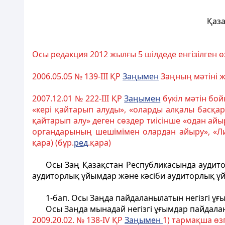
Қаза
Осы редакция 2012 жылғы 5 шілдеде енгізілген ө
2006.05.05 № 139-III ҚР
За
ң
ымен
Заңның мәтіні ж
2007.12.01 № 222-III ҚР
За
ң
ымен
бүкіл мәтін бой
«кері қайтарып алуды», «оларды алқалы басқа
қайтарып алу» деген сөздер тиісінше «одан ай
органдарының шешімімен олардан айыру», «Ли
қара) (бұр.
ред
.қара)
Осы Заң Қазақстан Республикасында аудитор
аудиторлық ұйымдар және кәсіби аудиторлық ұ
1-бап
. Осы Заңда пайдаланылатын негізгі ұғ
Осы Заңда мынадай негізгі ұғымдар пайдала
2009.20.02. № 138-IV ҚР
За
ң
ымен
1) тармақша өзг