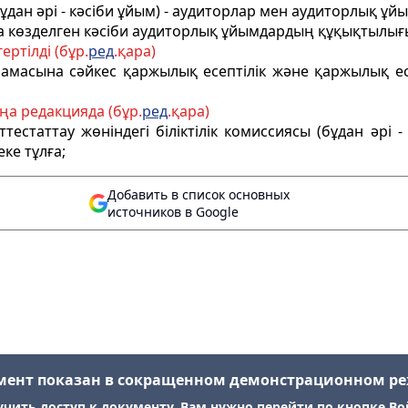
дан әрі - кәсіби ұйым) -
аудиторлар мен аудиторлық ұйым
ңда көзделген кәсіби аудиторлық ұйымдардың құқықтылығ
ертілді (бұр.
ред
.қара)
намасына сәйкес қаржылық есептілік және
қаржылық ес
ңа редакцияда (бұр.
ред
.қара)
естаттау жөніндегі біліктілік комиссиясы (бұдан әрі - 
еке тұлға;
Добавить в список основных
источников в Google
мент показан в сокращенном демонстрационном р
учить доступ к документу, Вам нужно перейти по кнопке Во