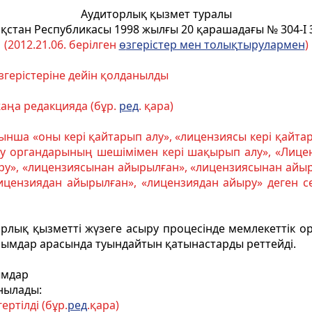
Аудиторлық қызмет туралы
қстан Республикасы
1998 жылғы 20 қарашадағы № 304-I
(2012.21.06. берілген
ө
згерістер мен толы
қ
тырулармен
)
згерістеріне дейін қолданылды
аңа редакцияда (бұр.
ред
. қара)
ынша «оны кері қайтарып алу», «лицензиясы кері қайта
ру органдарының шешімімен кері шақырып алу», «Лицен
ыру», «лицензиясынан айырылған», «лицензиясынан айы
цензиядан айырылған», «лицензиядан айыру» деген с
лық қызметті жүзеге асыру процесінде мемлекеттік ор
йымдар арасында туындайтын қатынастарды реттейді.
ымдар
нылады:
ертілді (бұр.
ред
.қара)