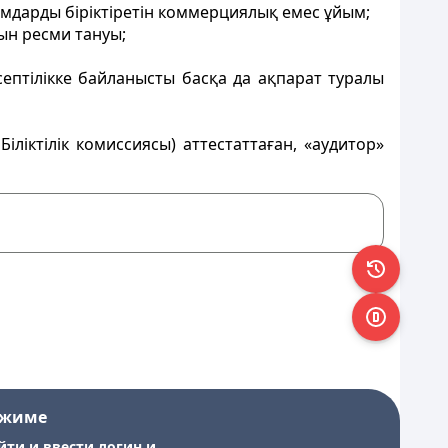
дарды біріктіретін
коммерциялық емес ұйым;
ын ресми тануы;
ептілікке байланысты басқа да
ақпарат туралы
Біліктілік комиссиясы) аттестаттаған, «аудитор»
ежиме
йти и ввести логин и