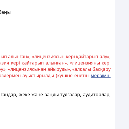
 Заңы
рып алынған», «лицензиясын кері қайтарып алу»,
зия кері қайтарып алынған», «лицензияны кері
ру», «лицензиясынан айыруды», «алқалы басқару
өздермен ауыстырылды (күшіне енетін
мерзімін
гандар, жеке және заңды тұлғалар, аудиторлар,