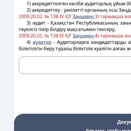
1) аккредиттелген кәсіби аудиторлық ұйым (бұ
2) аккредиттеу - уәкілетті органның осы За
2009.20.02. № 138-IV ҚР
За
ң
ымен
3) тармақша өзг
3) аудит - Қазақстан Республикасының заң
тәуелсіз пікір білдіру мақсатымен тексеру;
2009.20.02. № 138-IV ҚР
За
ң
ымен
4) тармақша жа
4)
аудитор
- Аудиторларға кандидаттарды атт
біліктілігін беру туралы біліктілік куәлігін алған ж
Доку
Для того, чтобы пол