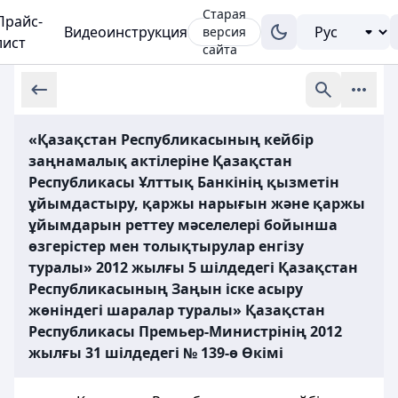
Старая
Прайс-
Видеоинструкция
версия
лист
сайта
«Қазақстан Республикасының кейбір
заңнамалық актілеріне Қазақстан
Республикасы Ұлттық Банкінің қызметін
ұйымдастыру, қаржы нарығын және қаржы
ұйымдарын реттеу мәселелері бойынша
өзгерістер мен толықтырулар енгізу
туралы» 2012 жылғы 5 шілдедегі Қазақстан
Республикасының Заңын іске асыру
жөніндегі шаралар туралы» Қазақстан
Республикасы Премьер-Министрінің 2012
жылғы 31 шілдедегі № 139-ө Өкімi