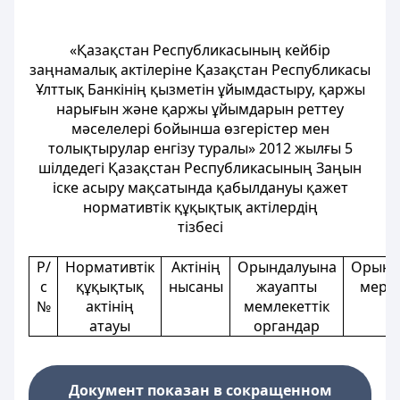
«Қазақстан Республикасының кейбір
заңнамалық актілеріне Қазақстан Республикасы
Ұлттық Банкінің қызметін ұйымдастыру, қаржы
нарығын және қаржы ұйымдарын реттеу
мәселелері бойынша өзгерістер мен
толықтырулар енгізу туралы» 2012 жылғы 5
шілдедегі Қазақстан Республикасының Заңын
іске асыру мақсатында қабылдануы қажет
нормативтік құқықтық актілердің
тізбесі
Р/
Нормативтік
Актінің
Орындалуына
Орынд
с
құқықтық
нысаны
жауапты
мерзі
№
актінің
мемлекеттік
атауы
органдар
Документ показан в сокращенном