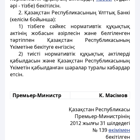
әрі - тізбе) бекітілсін.
2. Қазақстан Республикасының Ұлттық Банкі
(келісім бойынша):
1) тізбеге сәйкес нормативтік құқықтық
актінің жобасын әзірлесін және белгіленген
тәртіппен Қазақстан Республикасының
Үкіметіне бекітуге енгізсін;
2) тиісті нормативтік құқықтық актілерді
қабылдасын және Қазақстан Республикасының
Үкіметін қабылданған шаралар туралы хабардар
етсін.
Премьер-Министр
К. Мәсімов
Қазақстан Республикасы
Премьер-Министрінің
2012 жылғы 31 шілдедегі
№ 139
өкімімен
бекітілген