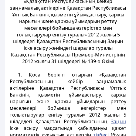
«Қазақстан Республикасының кейбір
заңнамалық актілеріне Қазақстан Республикасы
Ұлттық Банкінің қызметін ұйымдастыру, қаржы
нарығын және қаржы ұйымдарын реттеу
мәселелері бойынша өзгерістер мен
толықтырулар енгізу туралы» 2012 жылғы 5
шілдедегі Қазақстан Республикасының Заңын
іске асыру жөніндегі шаралар туралы
Қазақстан Республикасы Премьер-Министрінің
2012 жылғы 31 шілдедегі № 139-ө Өкімi
1. Қоса беріліп отырған «Қазақстан
Республикасының кейбір заңнамалық
актілеріне Қазақстан Республикасы Ұлттық
Банкінің қызметін ұйымдастыру, қаржы
нарығын және қаржы ұйымдарын реттеу
мәселелері бойынша өзгерістер мен
толықтырулар енгізу туралы» 2012 жылғы 5
шілдедегі Қазақстан Республикасының
Заңын
іске асыру мақсатында қабылдануы қажет
нормативтік құқықтық актілердің
тізбесі
(бұдан