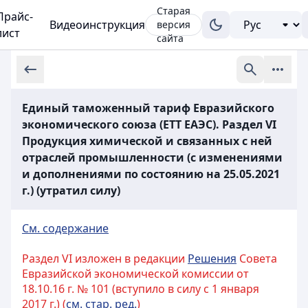
Старая
Прайс-
Видеоинструкция
версия
лист
сайта
Единый таможенный тариф Евразийского
экономического союза (ЕТТ ЕАЭС). Раздел VI
Продукция химической и связанных с ней
отраслей промышленности (с изменениями
и дополнениями по состоянию на 25.05.2021
г.) (утратил силу)
См. содержание
Раздел VI изложен в редакции
Решения
Совета
Евразийской экономической комиссии от
18.10.16 г. № 101 (вступило в силу с 1 января
2017 г.) (
см. стар. ред.
)