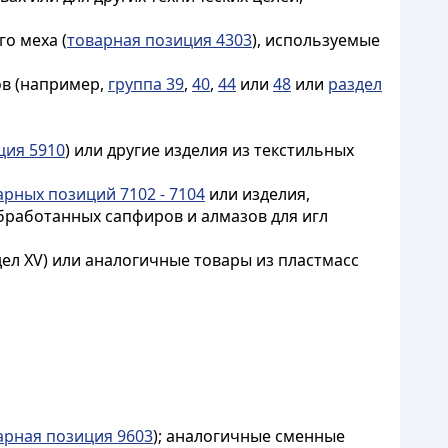
го меха (
товарная позиция 4303
), используемые
ов (например,
группа 39
,
40
,
44
или
48
или
раздел
ция 5910
) или другие изделия из текстильных
арных позиций 7102 - 7104
или изделия,
бработанных сапфиров и алмазов для игл
дел XV) или аналогичные товары из пластмасс
арная позиция 9603
); аналогичные сменные