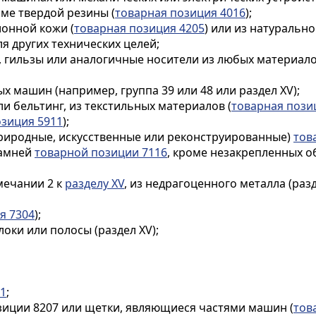
ме твердой резины (
товарная позиция 4016
);
ионной кожи (
товарная позиция 4205
) или из натурально
я других технических целей;
ки, гильзы или аналогичные носители из любых материал
х машин (например, группа 39 или 48 или раздел XV);
и бельтинг, из текстильных материалов (
товарная пози
озиция 5911
);
природные, искусственные или реконструированные)
тов
камней
товарной позиции 7116
, кроме незакрепленных о
мечании 2 к
разделу XV
, из недрагоценного металла (раз
я 7304
);
оки или полосы (раздел XV);
91
;
зиции 8207 или щетки, являющиеся частями машин (
тов