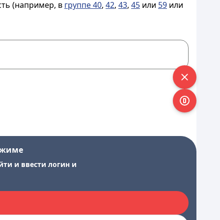
сть (например, в
группе 40
,
42
,
43
,
45
или
59
или
ежиме
йти и ввести логин и