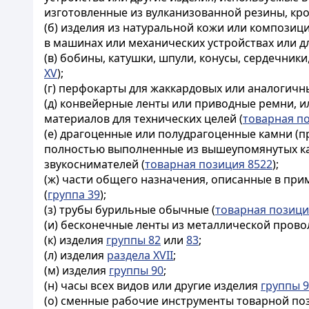
изготовленные из вулканизованной резины, кро
(б) изделия из натуральной кожи или композиц
в машинах или механических устройствах или дл
(в) бобины, катушки, шпули, конусы, сердечни
XV
);
(г) перфокарты для жаккардовых или аналогичны
(д) конвейерные ленты или приводные ремни, ил
материалов для технических целей (
товарная п
(е) драгоценные или полудрагоценные камни (
полностью выполненные из вышеупомянутых 
звукоснимателей (
товарная позиция 8522
);
(ж) части общего назначения, описанные в при
(
группа 39
);
(з) трубы бурильные обычные (
товарная позици
(и) бесконечные ленты из металлической провол
(к) изделия
группы 82
или
83
;
(л) изделия
раздела XVII
;
(м) изделия
группы 90
;
(н) часы всех видов или другие изделия
группы 
(о) сменные рабочие инструменты товарной по