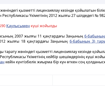
жөніндегі қызметті лицензиялау кезінде қойылатын білік
н Республикасы Үкіметінің 2012 жылғы 27 шілдедегі № 98
1590
Қаулысымен
күші жойылды
касының 2007 жылғы 11 қаңтардағы Заңының
6-бабының
2012 жылғы 18 қаңтардағы Заңының
6-бабының 3) тар
рды тарату жөніндегі қызметті лицензиялау кезінде қойы
Республикасы Үкіметінің кейбір шешімдерінің күші жой
ан
кейін күнтізбелік жиырма бір күн өткен соң қолданысқа