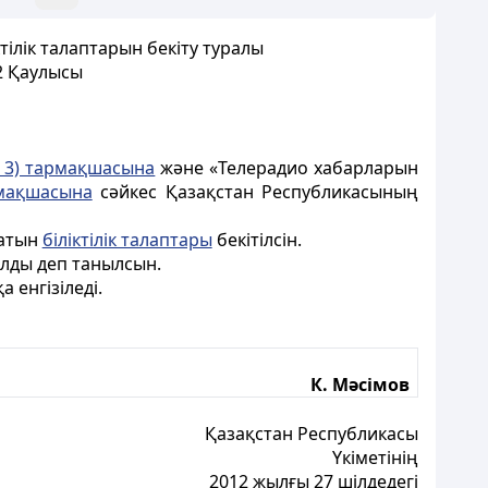
тілік талаптарын бекіту туралы
2 Қаулысы
 3) тармақшасына
және «Телерадио хабарларын
мақшасына
сәйкес Қазақстан Республикасының
латын
біліктілік талаптары
бекітілсін.
ылды деп танылсын.
 енгізіледі.
К. Мәсімов
Қазақстан Республикасы
Үкіметінің
2012 жылғы 27 шілдедегі