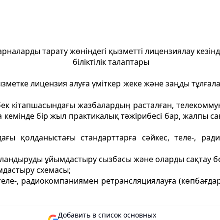
арналарды тарату жөніндегі қызметті лицензиялау кезі
біліктілік талаптары
қызметке лицензия алуға үміткер жеке және заңды тұлғал
бек кітапшасындағы жазбалардың расталған, телекомму
 кемінде бір жыл практикалық тәжірибесі бар, жалпы са
дағы қолданыстағы стандарттарға сәйкес, теле-, ра
арландыруды ұйымдастыру сызбасы және оларды сақтау 
мдастыру схемасы;
 теле-, радиокомпаниямен ретрансляциялауға (көпбағда
Добавить в список основных