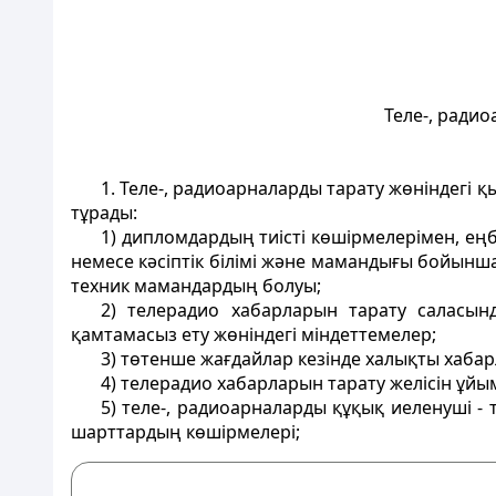
Теле-, радио
1. Теле-, радиоарналарды тарату жөніндегі 
тұрады:
1) дипломдардың тиісті көшірмелерімен, ең
немесе кәсіптік білімі және мамандығы бойынша
техник мамандардың болуы;
2) телерадио хабарларын тарату саласын
қамтамасыз ету жөніндегі міндеттемелер;
3) төтенше жағдайлар кезінде халықты хаб
4) телерадио хабарларын тарату желісін ұйы
5) теле-, радиоарналарды құқық иеленуші -
шарттардың көшірмелері;