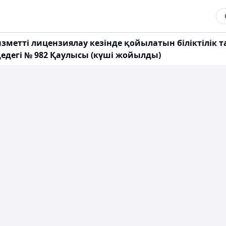
ызметті лицензиялау кезінде қойылатын біліктілік 
дедегі № 982 Қаулысы (күші жойылды)