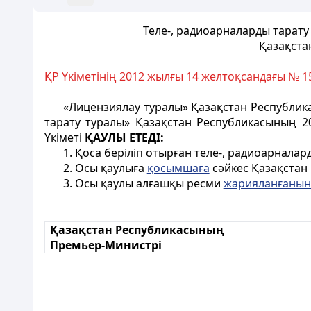
Теле-, радиоарналарды тарату 
Қазақста
ҚР Үкіметінің 2012 жылғы 14 желтоқсандағы № 
«Лицензиялау туралы» Қазақстан Республи
тарату туралы» Қазақстан Республикасының 
Үкіметі
ҚАУЛЫ ЕТЕДІ:
1. Қоса беріліп отырған теле-, радиоарнала
2. Осы қаулыға
қосымшаға
сәйкес Қазақстан 
3. Осы қаулы алғашқы ресми
жарияланғанын
Қазақстан Республикасының
Премьер-Министрі