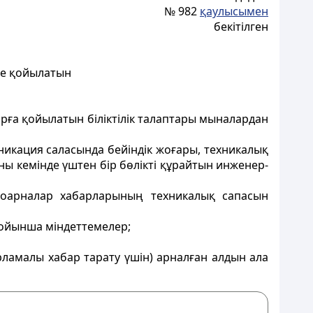
№ 982
қаулысымен
бекітілген
нде қойылатын
арға қойылатын біліктілік талаптары мыналардан
никация саласында бейіндік жоғары, техникалық
ны кемінде үштен бір бөлікті құрайтын инженер-
диоарналар хабарларының техникалық сапасын
бойынша міндеттемелер;
рламалы хабар тарату үшін) арналған алдын ала