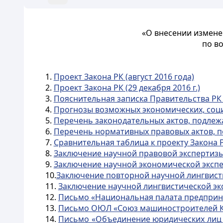
«О внесении измене
по в
1.
Проект Закона РК (август 2016 года)
2.
Проект Закона РК (29 декабря 2016 г.)
3.
Пояснительная записка Правительства РК о
4.
Прогнозы возможных экономических, соци
5.
Перечень законодательных актов, подлеж
6.
Перечень нормативных правовых актов, п
7.
Сравнительная таблица к проекту Закона 
8.
Заключение научной правовой экспертизы 
9.
Заключение научной экономической экспер
10.
Заключение повторной научной лингвистич
11.
Заключение научной лингвистической экс
12.
Письмо «Национальная палата предприним
13.
Письмо ОЮЛ «Союз машиностроителей К
14.
Письмо «Объединение юридических лиц 