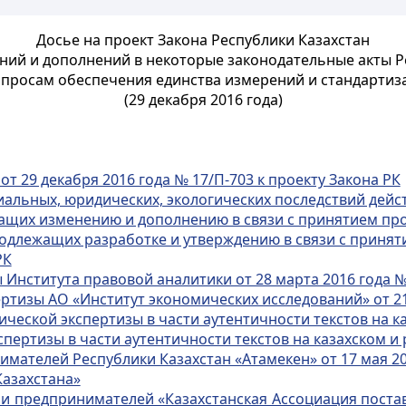
Досье на проект Закона Республики Казахстан
ний и дополнений в некоторые законодательные акты Р
опросам обеспечения единства измерений и стандартиз
(29 декабря 2016 года)
т 29 декабря 2016 года № 17/П-703 к проекту Закона РК
альных, юридических, экологических последствий дейс
ащих изменению и дополнению в связи с принятием про
одлежащих разработке и утверждению в связи с принят
РК
Института правовой аналитики от 28 марта 2016 года №
тизы АО «Институт экономических исследований» от 21 
еской экспертизы в части аутентичности текстов на ка
пертизы в части аутентичности текстов на казахском и 
ателей Республики Казахстан «Атамекен» от 17 мая 20
азахстана»
и предпринимателей «Казахстанская Ассоциация пост