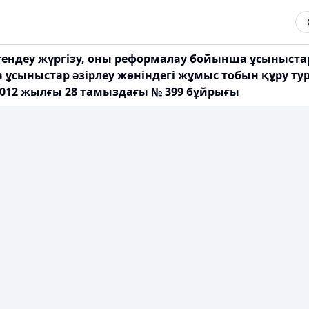
гендеу жүргізу, оны реформалау бойынша ұсыныста
ыныстар әзірлеу жөніндегі жұмыс тобын құру тур
012 жылғы 28 тамыздағы № 399 бұйрығы