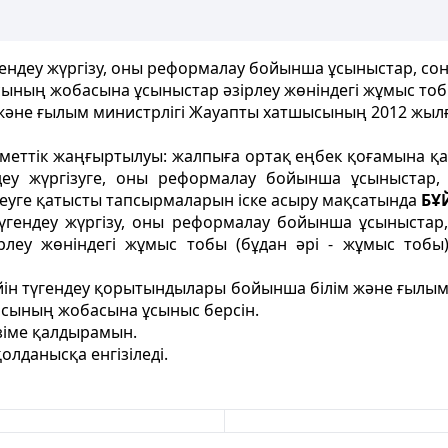
гендеу жүргізу, оны реформалау бойынша ұсыныстар, с
ның жобасына ұсыныстар әзірлеу жөніндегі жұмыс тоб
 және ғылым министрлігі Жауапты хатшысының 2012 жыл
еттік жаңғыртылуы: жалпыға ортақ еңбек қоғамына қа
ндеу жүргізуге, оны реформалау бойынша ұсыныстар,
уге қатысты тапсырмаларын іске асыру мақсатында
БҰ
 түгендеу жүргізу, оны реформалау бойынша ұсыныстар
леу жөніндегі жұмыс тобы (бұдан әрі - жұмыс тоб
йін түгендеу қорытындылары бойынша білім және ғылым
сының жобасына ұсыныс берсін.
зіме қалдырамын.
олданысқа енгізіледі.