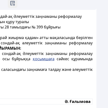
ондай-ақ Әлеуметтік заңнаманы реформалау
ын құру туралы
ғы 28 тамыздағы № 399 бұйрығы
рай жиырма қадам» атты мақаласында берілген
 сондай-ақ әлеуметтік заңнаманы реформалау
ЙЫРАМЫН:
, сондай-ақ Әлеуметтік заңнаманы реформалау
ы) осы бұйрыққа
қосымшаға
сәйкес құрамында
 саласындағы заңнамаға талдау және әлеуметтік
Ә. Ғалымова