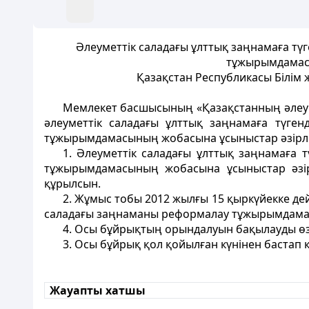
Әлеуметтік саладағы ұлттық заңнамаға тү
тұжырымдамасы
Қазақстан Республикасы Білім
Мемлекет басшысының «Қазақстанның әлеум
әлеуметтік саладағы ұлттық заңнамаға түге
тұжырымдамасының жобасына ұсыныстар әзірле
1. Әлеуметтік саладағы ұлттық заңнамаға
тұжырымдамасының жобасына ұсыныстар әзір
құрылсын.
2. Жұмыс тобы 2012 жылғы 15 қыркүйекке де
саладағы заңнаманы реформалау тұжырымдама
4. Осы бұйрықтың орындалуын бақылауды ө
3. Осы бұйрық қол қойылған күнінен бастап қ
Жауапты хатшы