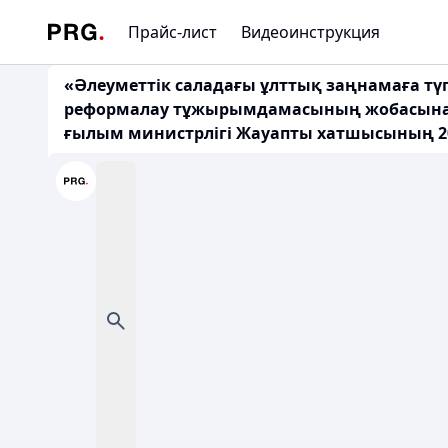
Прайс-лист
Видеоинструкция
«Әлеуметтік саладағы ұлттық заңнамаға тү
реформалау тұжырымдамасының жобасына ұс
ғылым министрлігі Жауапты хатшысының 2