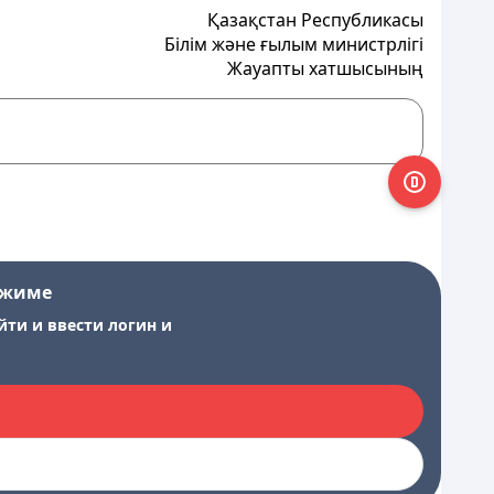
Қазақстан Республикасы
Білім және ғылым министрлігі
Жауапты хатшысының
ежиме
йти и ввести логин и